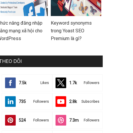
hức năng đăng nhập
Keyword synonyms
ằng mạng xã hội cho
trong Yoast SEO
ordPress
Premium là gì?
THEO DÕI
7.5k
1.7k
Likes
Followers
735
2.8k
Followers
Subscribes
524
7.3m
Followers
Followers