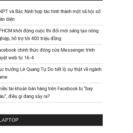
NPT và Bắc Ninh hợp tác hình thành một xã hội số
àn diện
PHCM khởi động cuộc thi đổi mới sáng tạo nông
hiệp, hỗ trợ tới 400 triệu đồng
acebook chính thức đóng cửa Messenger trình
uyệt web từ 16-4
ục trưởng Lê Quang Tự Do tiết lộ sự thật về ngành
ame
hiều tài khoản bán hàng trên Facebook bị “bay
u”, điều gì đang xảy ra?
LAPTOP