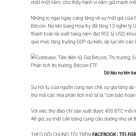
nhất một năm, cho thấy hành vi nắm giữ mạnh mẽ 
Những lo ngại ngày càng tăng về sự mất giá của 
Bitcoin. Nợ liên bang Hoa Kỳ đã tăng 13 nghìn tỷ 
thanh toán lãi suất hàng năm đạt 952 tỷ USD, khoả
quá mức tăng trưởng GDP dự kiến, áp lực lên các lo
Dữ liệu nợ liên b
Sự hội tụ của nguồn cung hạn chế, sự gia tăng áp 
thứ mà các nhà phân tích mô tả là “cơn bão hoàn 
Với việc thợ đào chỉ sản xuất được 450 BTC mỗi n
48 giờ, sự mất cân bằng cung-cầu dường như sẽ thú
THEO DÕI CHÚNG TÔI TRÊN
FACEBOOK
|
TELEG