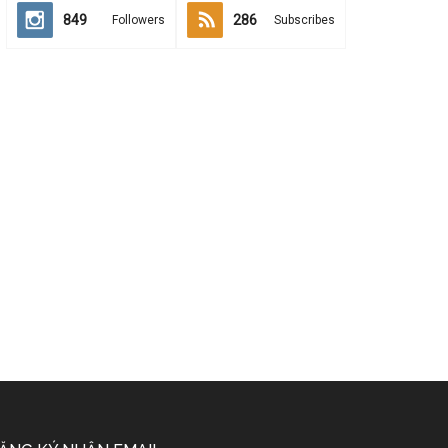
849
286
Followers
Subscribes