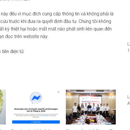
 này đều vì mục đích cung cấp thông tin và không phải là
 cứu trước khi đưa ra quyết định đầu tư. Chúng tôi không
 bất kỳ thiệt hại hoặc mất mát nào phát sinh liên quan đến
ạn đọc trên website này.
L
1
 tiền điện tử
i
1
W
L
A
N
5
S
I