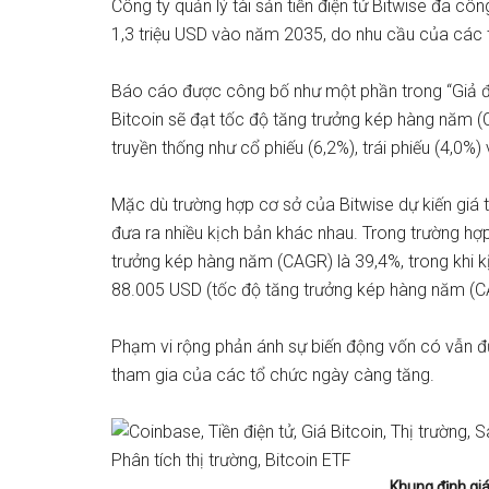
Công ty quản lý tài sản tiền điện tử Bitwise
đã côn
1,3 triệu USD vào năm 2035, do nhu cầu của các 
Báo cáo được công bố như một phần trong “Giả địn
Bitcoin sẽ đạt tốc độ tăng trưởng kép hàng năm (C
truyền thống như cổ phiếu (6,2%), trái phiếu (4,0%)
Mặc dù trường hợp cơ sở của Bitwise dự kiến ​​giá 
đưa ra nhiều kịch bản khác nhau. Trong trường hợp 
trưởng kép hàng năm (CAGR) là 39,4%, trong khi k
88.005 USD (tốc độ tăng trưởng kép hàng năm (C
Phạm vi rộng phản ánh sự biến động vốn có vẫn đư
tham gia của các tổ chức ngày càng tăng.
Khung định giá