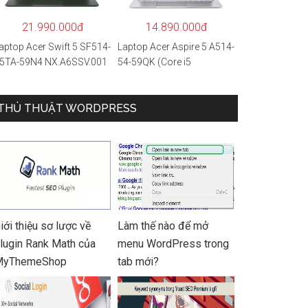
 Hàng chính hãng
21.990.000đ
14.890.000đ
aptop Acer Swift 5 SF514-
Laptop Acer Aspire 5 A514-
5TA-59N4 NX.A6SSV.001
54-59QK (Core i5
i5-1135G7/16GB
1135G7/8GB
AM/1TB
RAM/512GB/14″FHD/Win
SD/14″FHD_Touch/Win1
THỦ THUẬT WORDPRESS
11/Vàng)
/Xanh) – Hàng chính
ãng
iới thiệu sơ lược về
Làm thế nào để mở
lugin Rank Math của
menu WordPress trong
MyThemeShop
tab mới?