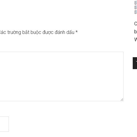
C
b
ác trường bắt buộc được đánh dấu
*
W