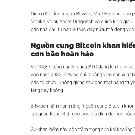
Giám đốc đầu tư của Bitwise, Matt Hougan, cùng 
Mallika Kolar, Andre Dragosch và chiến lược gia Ju
các nhà đầu tư bán lẻ thúc đẩy nữa, mà dòng vốn c
Nguồn cung Bitcoin khan hiếm
cơn bão hoàn hảo
Với 94,8% tổng nguồn cung BTC đang lưu hành và 
vào năm 2032, Bitwise chỉ ra rằng việc sản xuất 
các tổ chức. Không giống như các mặt hàng truyền
tăng hay không.
Bitwise nhấn mạnh rằng “nguồn cung Bitcoin không 
lực quan trọng nhất cho các giả định dài hạn của c
Sự khan hiếm này còn trầm trọng hơn khi khoảng 