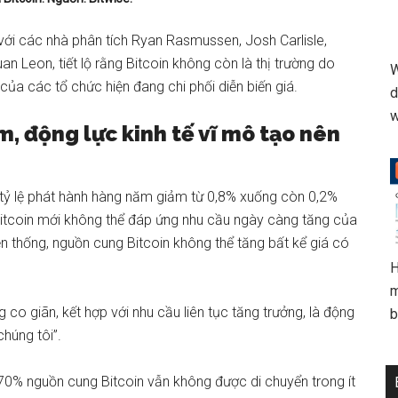
với các nhà phân tích Ryan Rasmussen, Josh Carlisle,
an Leon, tiết lộ rằng Bitcoin không còn là thị trường do
W
ủa các tổ chức hiện đang chi phối diễn biến giá.
d
w
, động lực kinh tế vĩ mô tạo nên
tỷ lệ phát hành hàng năm giảm từ 0,8% xuống còn 0,2%
Bitcoin mới không thể đáp ứng nhu cầu ngày càng tăng của
 thống, nguồn cung Bitcoin không thể tăng bất kể giá có
H
m
co giãn, kết hợp với nhu cầu liên tục tăng trưởng, là động
b
húng tôi”.
70% nguồn cung Bitcoin vẫn không được di chuyển trong ít