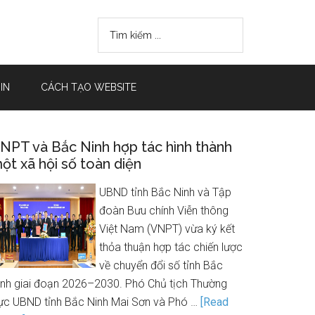
IN
CÁCH TẠO WEBSITE
NPT và Bắc Ninh hợp tác hình thành
ột xã hội số toàn diện
UBND tỉnh Bắc Ninh và Tập
đoàn Bưu chính Viễn thông
Việt Nam (VNPT) vừa ký kết
thỏa thuận hợp tác chiến lược
về chuyển đổi số tỉnh Bắc
inh giai đoạn 2026–2030. Phó Chủ tịch Thường
rực UBND tỉnh Bắc Ninh Mai Sơn và Phó …
[Read