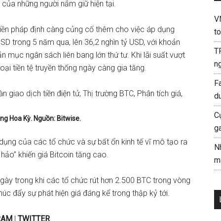
của những người nắm giữ hiện tại.
V
tiền pháp định càng củng cố thêm cho việc áp dụng
to
USD trong 5 năm qua, lên 36,2 nghìn tỷ USD, với khoản
T
n mục ngân sách liên bang lớn thứ tư. Khi lãi suất vượt
ng
ại tiền tệ truyền thống ngày càng gia tăng.
F
d
C
ang Hoa Kỳ. Nguồn: Bitwise.
g
dụng của các tổ chức và sự bất ổn kinh tế vĩ mô tạo ra
N
hảo” khiến giá Bitcoin tăng cao.
mà
gày trong khi các tổ chức rút hơn 2.500 BTC trong vòng
c đẩy sự phát hiện giá đáng kể trong thập kỷ tới.
RAM
|
TWITTER