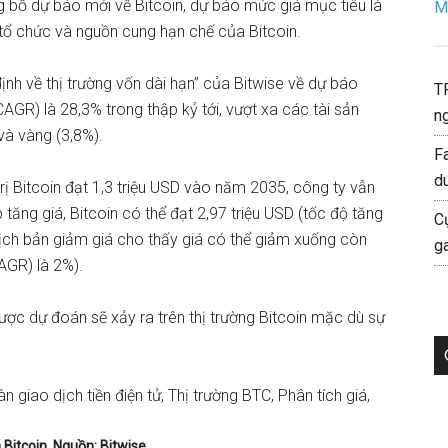
g bố
dự báo mới về Bitcoin
, dự báo mức giá mục tiêu là
Mo
tổ chức và nguồn cung hạn chế của Bitcoin.
h về thị trường vốn dài hạn” của Bitwise về dự báo
T
AGR) là 28,3% trong thập kỷ tới, vượt xa các tài sản
ng
 và vàng (3,8%).
F
d
trị Bitcoin đạt 1,3 triệu USD vào năm 2035, công ty vẫn
tăng giá, Bitcoin có thể đạt 2,97 triệu USD (tốc độ tăng
C
ịch bản giảm giá cho thấy giá có thể giảm xuống còn
g
AGR) là 2%).
ợc dự đoán sẽ xảy ra trên thị trường Bitcoin mặc dù sự
 Bitcoin. Nguồn: Bitwise.