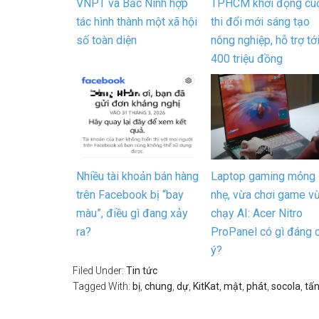
VNPT và Bắc Ninh hợp
TPHCM khởi động cu
tác hình thành một xã hội
thi đổi mới sáng tạo
số toàn diện
nông nghiệp, hỗ trợ tớ
400 triệu đồng
Nhiều tài khoản bán hàng
Laptop gaming mỏng
trên Facebook bị “bay
nhẹ, vừa chơi game v
màu”, điều gì đang xảy
chạy AI: Acer Nitro
ra?
ProPanel có gì đáng 
ý?
Filed Under:
Tin tức
Tagged With:
bị
,
chung
,
dự
,
KitKat
,
mật
,
phát
,
socola
,
tấ