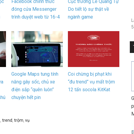
ộc
Facebook chính thức
Cục trưởng Lê Quang Tự
–
đóng cửa Messenger
Do tiết lộ sự thật về
i
trình duyệt web từ 16-4
ngành game
L
5
(
R
S
0
h
Google Maps tung tính
Coi chừng bị phạt khi
ừa
năng gây sốc, chủ xe
“đu trend” vụ mất trộm
điện sắp “quên luôn”
12 tấn socola KitKat
chú
chuyện hết pin
G
p
n
,
trend
,
trộm
,
vụ