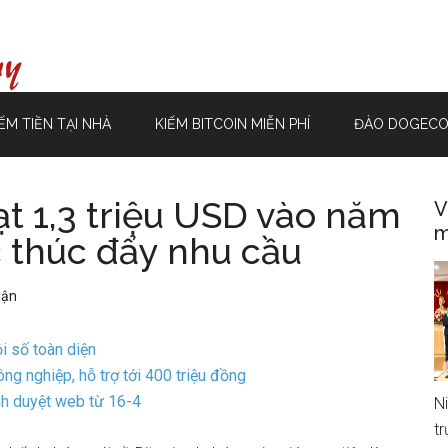
ẾM TIỀN TẠI NHÀ
KIẾM BITCOIN MIỄN PHÍ
ĐÀO DOGECO
đạt 1,3 triệu USD vào năm
V
m
c thúc đẩy nhu cầu
uận
i số toàn diện
g nghiệp, hỗ trợ tới 400 triệu đồng
h duyệt web từ 16-4
N
t