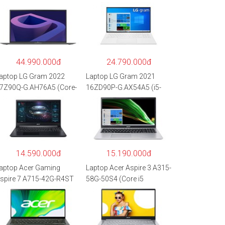
44.990.000đ
24.790.000đ
aptop LG Gram 2022
Laptop LG Gram 2021
7Z90Q-G.AH76A5 (Core-
16ZD90P-G.AX54A5 (i5-
7
1135G7/8GB RAM/512GB
260P/16GB/512GB/17″
SSD/16″WQXGA/Dos/Trắ
QXGA/Win 11/Xám)
ng)
14.590.000đ
15.190.000đ
aptop Acer Gaming
Laptop Acer Aspire 3 A315-
spire 7 A715-42G-R4ST
58G-50S4 (Core i5
H.QAYSV.004 (R5
1135G7/8GB
500U/8GB RAM/256GB
RAM/512GB/15.6″FHD/M
SD/15.6″FHD
X350 2GB/Win 10/Bạc)
PS/GTX1650 4GB/Win10)