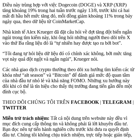
Điều này trùng hợp với việc Dogecoin (DOGE) và XRP (XRP)
tăng khoảng 19% trong hai tuần trước ngày 13/8, trước khi cả hai
mất đi hầu hết mức tăng đó, mỗi đồng giảm khoảng 11% trong bảy
ngày qua, theo dữ liệu từ CoinMarketCap.
Nhà kinh tế Alex Krueger đã đặt câu hỏi về đợt tăng đột biến ngắn
ngủi trong tìm kiếm này, khi ông hỏi những người theo dõi trên X
vào thứ Ba rằng liệu đó là “tự nhiên hay được tạo ra bởi bot”.
“Tôi đang tự hỏi liệu dữ liệu đó có chính xác không, bởi mức tăng
vọt này quá đột ngột và ngắn ngủi”, Krueger nói.
Các nhà giao dịch crypto thường theo dõi xu hướng tìm kiếm các từ
khóa như “alt season” và “Bitcoin” để đánh giá mức độ quan tâm
của nhà đầu tư nhỏ lẻ và khả năng FOMO. Những xu hướng này
đôi khi có thể là tín hiệu cho thấy thị trường đang tiến gần đến một
đỉnh cục bộ.
THEO DÕI CHÚNG TÔI TRÊN
FACEBOOK
|
TELEGRAM
|
TWITTER
Miễn trừ trách nhiệm:
Tất cả nội dung trên website này đều vì
mục đích cung cấp thông tin và không phải là lời khuyên đầu tư.
Bạn đọc nên tự tiến hành nghiên cứu trước khi đưa ra quyết định
đầu tư. Chúng tôi không chịu trách nhiệm, trực tiếp hoặc gián tiếp,