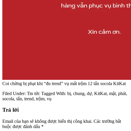
Coi chừng bị phạt khi “đu trend” vụ mất trộm 12 tấn socola KitKat
Filed Under:
Tin tức
Tagged With:
bị
,
chung
,
dự
,
KitKat
,
mật
,
phát
,
socola
,
tấn
,
trend
,
trộm
,
vụ
Trả lời
Email của bạn sẽ không được hiển thị công khai.
Các trường bắt
buộc được đánh dấu
*