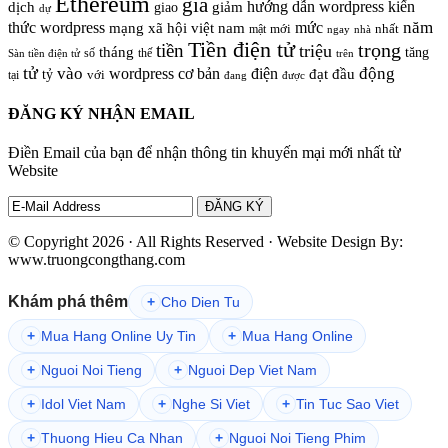
Ethereum
giả
hướng dẫn wordpress
kiến
dịch
giao
giảm
dự
năm
thức wordpress
mức
mạng xã hội việt nam
nhất
mật
mới
ngay
nhà
Tiền điện tử
trọng
tiền
triệu
tháng
tăng
số
thế
trên
Sàn tiền điện tử
tử
vào
động
wordpress cơ bản
điện
đầu
đạt
tỷ
với
tại
đang
được
ĐĂNG KÝ NHẬN EMAIL
Điền Email của bạn để nhận thông tin khuyến mại mới nhất từ
Website
© Copyright 2026 · All Rights Reserved · Website Design By:
www.truongcongthang.com
Khám phá thêm
+
Cho Dien Tu
+
Mua Hang Online Uy Tin
+
Mua Hang Online
+
Nguoi Noi Tieng
+
Nguoi Dep Viet Nam
+
Idol Viet Nam
+
Nghe Si Viet
+
Tin Tuc Sao Viet
+
Thuong Hieu Ca Nhan
+
Nguoi Noi Tieng Phim