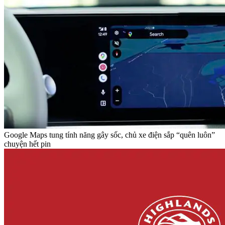
Google Maps tung tính năng gây sốc, chủ xe điện sắp “quên luôn”
chuyện hết pin