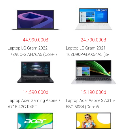
44.990.000đ
24.790.000đ
Laptop LG Gram 2022
Laptop LG Gram 2021
17Z90Q-G.AH76A5 (Core-i7
16ZD90P-G.AX54A5 (i5-
1260P/16GB/512GB/17″
1135G7/8GB RAM/512GB
WQXGA/Win 11/Xám)
SSD/16″WQXGA/Dos/Trắng)
14.590.000đ
15.190.000đ
Laptop Acer Gaming Aspire 7
Laptop Acer Aspire 3 A315-
A715-42G-R4ST
58G-50S4 (Core i5
NH.QAYSV.004 (R5
1135G7/8GB
5500U/8GB RAM/256GB
RAM/512GB/15.6″FHD/MX35
SSD/15.6″FHD IPS/GTX1650
0 2GB/Win 10/Bạc)