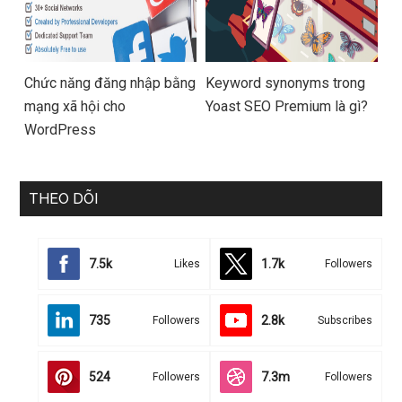
Chức năng đăng nhập bằng
Keyword synonyms trong
mạng xã hội cho
Yoast SEO Premium là gì?
WordPress
THEO DÕI
7.5k
1.7k
Likes
Followers
735
2.8k
Followers
Subscribes
524
7.3m
Followers
Followers