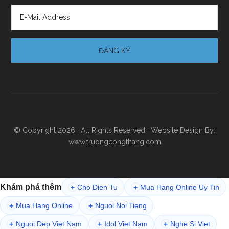
© Copyright 2026 · All Rights Reserved · Website Design By:
www.truongcongthang.com
Khám phá thêm
Cho Dien Tu
Mua Hang Online Uy Tin
+
+
Mua Hang Online
Nguoi Noi Tieng
+
+
Nguoi Dep Viet Nam
Idol Viet Nam
Nghe Si Viet
+
+
+