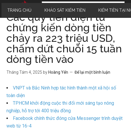
TRANG CHỦ
KHẢO SÁT KIẾM TIỀN
KIẾM TIỀN TẠI N
Các quỹ tiền điện tử
chứng kiến dòng tiền
chảy ra 223 triệu USD,
chấm dứt chuỗi 15 tuần
dòng tiền vào
Tháng Tám 4, 2025
by
Hoàng Yến
Để lại một bình luận
VNPT và Bắc Ninh hợp tác hình thành một xã hội số
toàn diện
TPHCM khởi động cuộc thi đổi mới sáng tạo nông
nghiệp, hỗ trợ tới 400 triệu đồng
Facebook chính thức đóng cửa Messenger trình duyệt
web từ 16-4