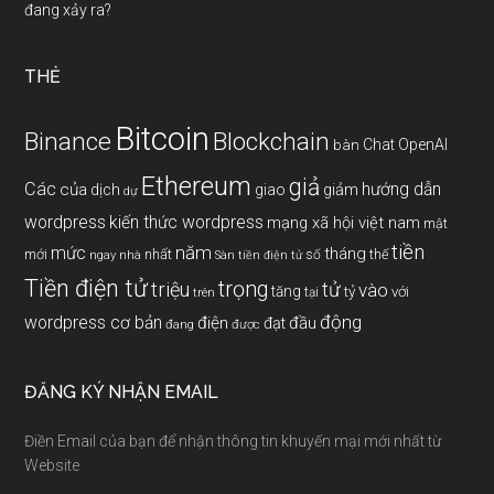
đang xảy ra?
THẺ
Bitcoin
Binance
Blockchain
Chat OpenAI
bàn
Ethereum
giả
Các
hướng dẫn
của
giảm
dịch
giao
dự
wordpress
kiến thức wordpress
mạng xã hội việt nam
mật
tiền
năm
mức
tháng
mới
nhất
thế
số
ngay
nhà
Sàn tiền điện tử
Tiền điện tử
trọng
triệu
tử
vào
tăng
tỷ
với
tại
trên
động
wordpress cơ bản
điện
đầu
đạt
đang
được
ĐĂNG KÝ NHẬN EMAIL
Điền Email của bạn để nhận thông tin khuyến mại mới nhất từ
Website