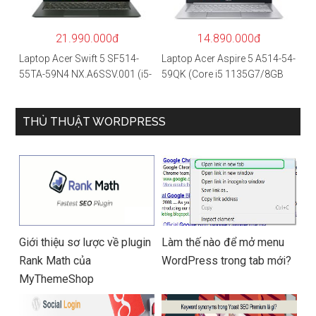
4GB/Win10) – Hàng chính
hãng
21.990.000đ
14.890.000đ
Laptop Acer Swift 5 SF514-
Laptop Acer Aspire 5 A514-54-
55TA-59N4 NX.A6SSV.001 (i5-
59QK (Core i5 1135G7/8GB
1135G7/16GB RAM/1TB
RAM/512GB/14″FHD/Win
SSD/14″FHD_Touch/Win10/X
11/Vàng)
anh) – Hàng chính hãng
THỦ THUẬT WORDPRESS
Giới thiệu sơ lược về plugin
Làm thế nào để mở menu
Rank Math của
WordPress trong tab mới?
MyThemeShop