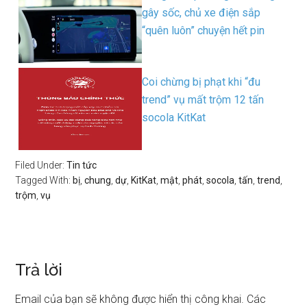
gây sốc, chủ xe điện sắp
“quên luôn” chuyện hết pin
Coi chừng bị phạt khi “đu
trend” vụ mất trộm 12 tấn
socola KitKat
Filed Under:
Tin tức
Tagged With:
bị
,
chung
,
dự
,
KitKat
,
mật
,
phát
,
socola
,
tấn
,
trend
,
trộm
,
vụ
Trả lời
Email của bạn sẽ không được hiển thị công khai.
Các