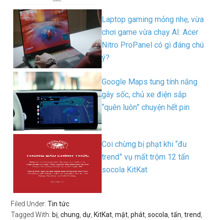
Laptop gaming mỏng nhẹ, vừa
chơi game vừa chạy AI: Acer
Nitro ProPanel có gì đáng chú
ý?
Google Maps tung tính năng
gây sốc, chủ xe điện sắp
“quên luôn” chuyện hết pin
Coi chừng bị phạt khi “đu
trend” vụ mất trộm 12 tấn
socola KitKat
Filed Under:
Tin tức
Tagged With:
bị
,
chung
,
dự
,
KitKat
,
mật
,
phát
,
socola
,
tấn
,
trend
,