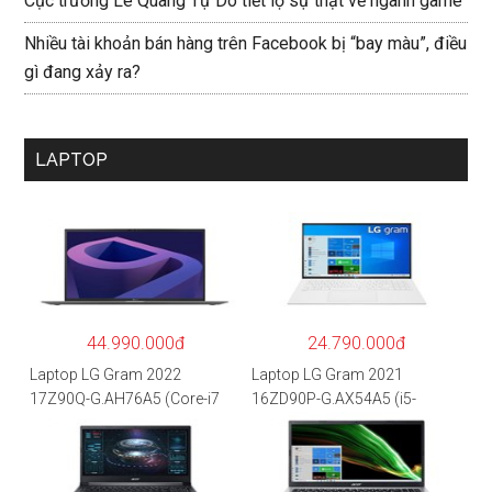
Cục trưởng Lê Quang Tự Do tiết lộ sự thật về ngành game
Nhiều tài khoản bán hàng trên Facebook bị “bay màu”, điều
gì đang xảy ra?
LAPTOP
44.990.000đ
24.790.000đ
Laptop LG Gram 2022
Laptop LG Gram 2021
17Z90Q-G.AH76A5 (Core-i7
16ZD90P-G.AX54A5 (i5-
1260P/16GB/512GB/17″
1135G7/8GB RAM/512GB
WQXGA/Win 11/Xám)
SSD/16″WQXGA/Dos/Trắng)