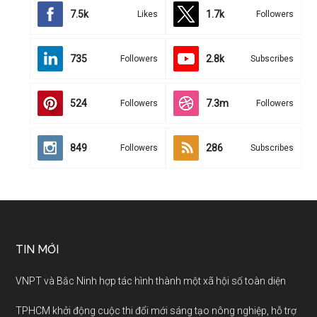
7.5k
1.7k
Likes
Followers
735
2.8k
Followers
Subscribes
524
7.3m
Followers
Followers
849
286
Followers
Subscribes
TIN MỚI
VNPT và Bắc Ninh hợp tác hình thành một xã hội số toàn diện
TPHCM khởi động cuộc thi đổi mới sáng tạo nông nghiệp, hỗ trợ