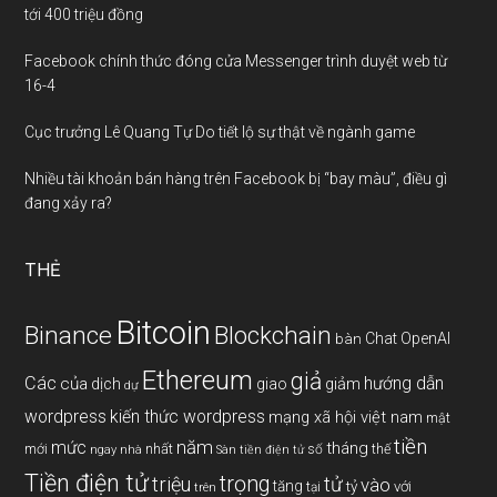
tới 400 triệu đồng
Facebook chính thức đóng cửa Messenger trình duyệt web từ
16-4
Cục trưởng Lê Quang Tự Do tiết lộ sự thật về ngành game
Nhiều tài khoản bán hàng trên Facebook bị “bay màu”, điều gì
đang xảy ra?
THẺ
Bitcoin
Binance
Blockchain
Chat OpenAI
bàn
Ethereum
giả
Các
hướng dẫn
của
giảm
dịch
giao
dự
wordpress
kiến thức wordpress
mạng xã hội việt nam
mật
tiền
năm
mức
tháng
mới
nhất
thế
số
ngay
nhà
Sàn tiền điện tử
Tiền điện tử
trọng
triệu
tử
vào
tăng
tỷ
với
tại
trên