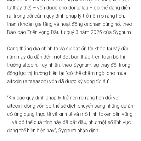
tử thay thế) – vốn được chờ đợi từ lâu – có thể đang diễn
ra, trong bối cảnh quy định pháp lý trở nên rõ ràng hơn,
thanh khoản gia tăng và hoạt động onchain bùng nổ, theo
Báo cáo
Triển vọng Đầu tư quý 3 năm 2025 của Sygnum.
Căng thẳng địa chính trị và sự bất ổn tài khóa tại Mỹ đầu
năm nay đã dẫn đến một đợt bán tháo trên toàn bộ thị
trường altcoin. Tuy nhiên, theo Sygnum, sự thay đổi trong
động lực thị trường hiện tại “có thể châm ngòi cho mùa
altcoin (altseason) vốn đã được kỳ vọng từ lâu”.
“Khi các quy định pháp lý trở nên rõ ràng hơn đối với
altcoin, dòng vốn có thể sẽ dịch chuyển sang những dự án
có ứng dụng thực tế về kinh tế và mô hình token bền vững
— và có thể quá trình này đã bắt đầu, như một số lĩnh vực
đang thể hiện hiện nay”, Sygnum nhận định.