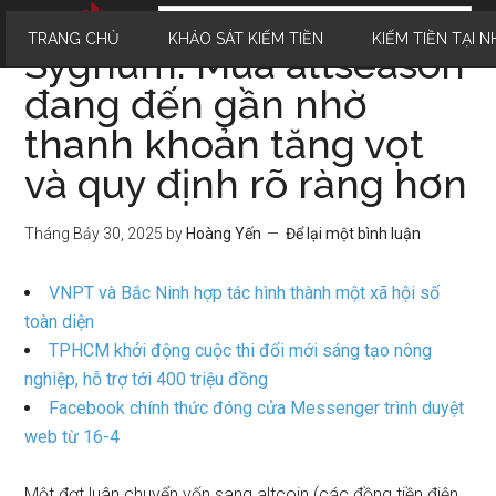
TRANG CHỦ
KHẢO SÁT KIẾM TIỀN
KIẾM TIỀN TẠI N
Sygnum: Mùa altseason
đang đến gần nhờ
thanh khoản tăng vọt
và quy định rõ ràng hơn
Tháng Bảy 30, 2025
by
Hoàng Yến
Để lại một bình luận
VNPT và Bắc Ninh hợp tác hình thành một xã hội số
toàn diện
TPHCM khởi động cuộc thi đổi mới sáng tạo nông
nghiệp, hỗ trợ tới 400 triệu đồng
Facebook chính thức đóng cửa Messenger trình duyệt
web từ 16-4
Một đợt luân chuyển vốn sang altcoin (các đồng tiền điện