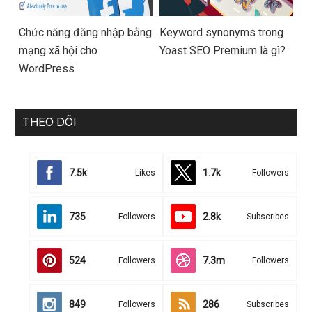
Chức năng đăng nhập bằng
Keyword synonyms trong
mạng xã hội cho
Yoast SEO Premium là gì?
WordPress
THEO DÕI
7.5k
1.7k
Likes
Followers
735
2.8k
Followers
Subscribes
524
7.3m
Followers
Followers
849
286
Followers
Subscribes