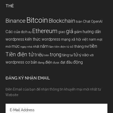
THẺ
Bitcoin
Binance
Blockchain
Chat OpenAI
bàn
Ethereum
giả
Các
hướng dẫn
của
giảm
dịch
giao
dự
wordpress
kiến thức wordpress
mạng xã hội việt nam
mật
tiền
năm
mức
tháng
mới
nhất
thế
số
ngay
nhà
Sàn tiền điện tử
Tiền điện tử
trọng
triệu
tử
vào
tăng
tỷ
với
tại
trên
động
wordpress cơ bản
điện
đầu
đạt
đang
được
ĐĂNG KÝ NHẬN EMAIL
Điền Email của bạn để nhận thông tin khuyến mại mới nhất từ
Website