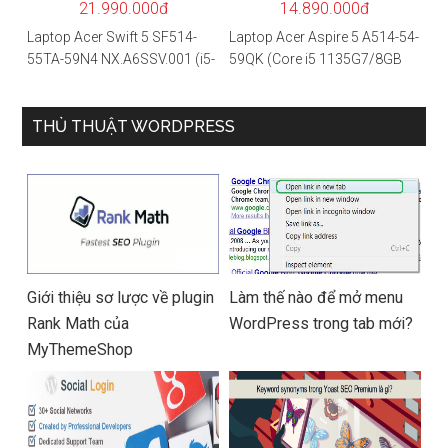
21.990.000đ
14.890.000đ
Laptop Acer Swift 5 SF514-
Laptop Acer Aspire 5 A514-54-
55TA-59N4 NX.A6SSV.001 (i5-
59QK (Core i5 1135G7/8GB
1135G7/16GB RAM/1TB
RAM/512GB/14″FHD/Win
SSD/14″FHD_Touch/Win10/X
11/Vàng)
anh) – Hàng chính hãng
THỦ THUẬT WORDPRESS
Giới thiệu sơ lược về plugin
Làm thế nào để mở menu
Rank Math của
WordPress trong tab mới?
MyThemeShop