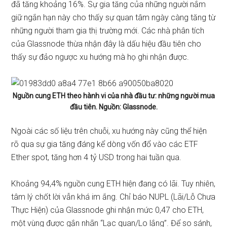
đã tăng khoảng 16%. Sự gia tăng của những người nắm
giữ ngắn hạn này cho thấy sự quan tâm ngày càng tăng từ
những người tham gia thị trường mới. Các nhà phân tích
của Glassnode
thừa nhận
đây là dấu hiệu đầu tiên cho
thấy sự đảo ngược xu hướng mà họ ghi nhận được.
Nguồn cung ETH theo hành vi của nhà đầu tư: những người mua
đầu tiên. Nguồn: Glassnode.
Ngoài các số liệu trên chuỗi, xu hướng này cũng thể hiện
rõ qua sự gia tăng đáng kể dòng vốn đổ vào các ETF
Ether spot, tăng hơn 4 tỷ USD trong hai tuần qua.
Khoảng 94,4% nguồn cung ETH hiện đang có lãi. Tuy nhiên,
tâm lý chốt lời vẫn khá im ắng. Chỉ báo NUPL (Lãi/Lỗ Chưa
Thực Hiện) của Glassnode ghi nhận mức 0,47 cho ETH,
một vùng được gắn nhãn “Lạc quan/Lo lắng”. Để so sánh,