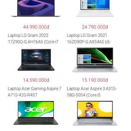
44.990.000đ
24.790.000đ
Laptop LG Gram 2022
Laptop LG Gram 2021
17Z90Q-G.AH76A5 (Core-i7
16ZD90P-G.AX54A5 (i5-
1260P/16GB/512GB/17″
1135G7/8GB RAM/512GB
WQXGA/Win 11/Xám)
SSD/16″WQXGA/Dos/Trắng)
14.590.000đ
15.190.000đ
Laptop Acer Gaming Aspire 7
Laptop Acer Aspire 3 A315-
A715-42G-R4ST
58G-50S4 (Core i5
NH.QAYSV.004 (R5
1135G7/8GB
5500U/8GB RAM/256GB
RAM/512GB/15.6″FHD/MX35
SSD/15.6″FHD IPS/GTX1650
0 2GB/Win 10/Bạc)
4GB/Win10) – Hàng chính
hãng