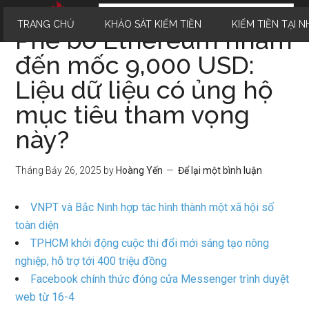
TRANG CHỦ
KHẢO SÁT KIẾM TIỀN
KIẾM TIỀN TẠI N
Phe bò Ethereum nhắm
đến mốc 9,000 USD:
Liệu dữ liệu có ủng hộ
mục tiêu tham vọng
này?
Tháng Bảy 26, 2025
by
Hoàng Yến
Để lại một bình luận
VNPT và Bắc Ninh hợp tác hình thành một xã hội số
toàn diện
TPHCM khởi động cuộc thi đổi mới sáng tạo nông
nghiệp, hỗ trợ tới 400 triệu đồng
Facebook chính thức đóng cửa Messenger trình duyệt
web từ 16-4