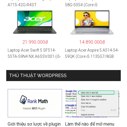
A715-42G-R4ST
58G-50S4 (Core i5
NH.QAYSV.004 (R5
1135G7/8GB
5500U/8GB RAM/256GB
RAM/512GB/15.6″FHD/MX35
SSD/15.6″FHD IPS/GTX1650
0 2GB/Win 10/Bạc)
4GB/Win10) – Hàng chính
hãng
21.990.000đ
14.890.000đ
Laptop Acer Swift 5 SF514-
Laptop Acer Aspire 5 A514-54-
55TA-59N4 NX.A6SSV.001 (i5-
59QK (Core i5 1135G7/8GB
1135G7/16GB RAM/1TB
RAM/512GB/14″FHD/Win
SSD/14″FHD_Touch/Win10/X
11/Vàng)
anh) – Hàng chính hãng
THỦ THUẬT WORDPRESS
Giới thiệu sơ lược về plugin
Làm thế nào để mở menu