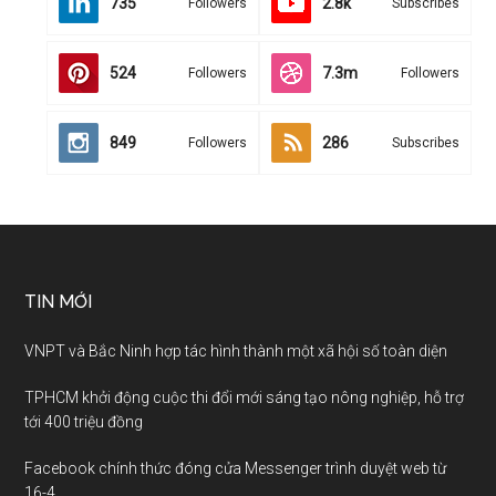
735
2.8k
Followers
Subscribes
524
7.3m
Followers
Followers
849
286
Followers
Subscribes
TIN MỚI
VNPT và Bắc Ninh hợp tác hình thành một xã hội số toàn diện
TPHCM khởi động cuộc thi đổi mới sáng tạo nông nghiệp, hỗ trợ
tới 400 triệu đồng
Facebook chính thức đóng cửa Messenger trình duyệt web từ
16-4