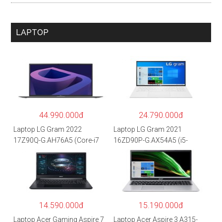
LAPTOP
44.990.000đ
24.790.000đ
Laptop LG Gram 2022
Laptop LG Gram 2021
17Z90Q-G.AH76A5 (Core-i7
16ZD90P-G.AX54A5 (i5-
1260P/16GB/512GB/17″
1135G7/8GB RAM/512GB
WQXGA/Win 11/Xám)
SSD/16″WQXGA/Dos/Trắng)
14.590.000đ
15.190.000đ
Laptop Acer Gaming Aspire 7
Laptop Acer Aspire 3 A315-