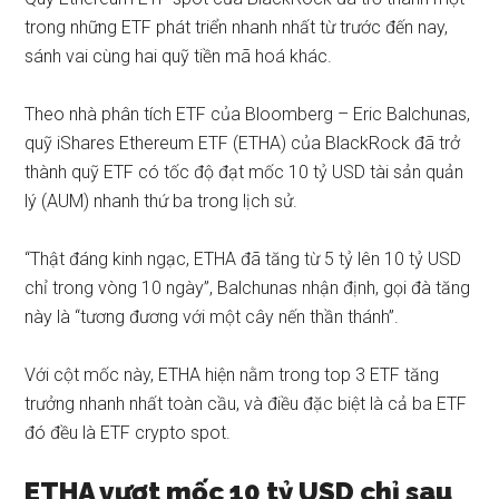
trong những ETF phát triển nhanh nhất từ trước đến nay,
sánh vai cùng hai quỹ tiền mã hoá khác.
Theo nhà phân tích ETF của Bloomberg – Eric Balchunas,
quỹ iShares Ethereum ETF (ETHA) của BlackRock đã trở
thành quỹ ETF có tốc độ đạt mốc 10 tỷ USD tài sản quản
lý (AUM) nhanh thứ ba trong lịch sử.
“Thật đáng kinh ngạc, ETHA đã tăng từ 5 tỷ lên 10 tỷ USD
chỉ trong vòng 10 ngày”, Balchunas nhận định, gọi đà tăng
này là “tương đương với một cây nến thần thánh”.
Với cột mốc này, ETHA hiện nằm trong top 3 ETF tăng
trưởng nhanh nhất toàn cầu, và điều đặc biệt là cả ba ETF
đó đều là ETF crypto spot.
ETHA vượt mốc 10 tỷ USD chỉ sau