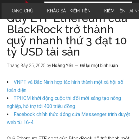
TRANG CHỦ
KHẢO SÁT KIẾM TIỀN
KIẾM TIỀN TẠI N
Quỹ ETF Ethereum của
BlackRock trở thành
quỹ nhanh thứ 3 đạt 10
tỷ USD tài sản
Tháng Bảy 25, 2025
by
Hoàng Yến
Để lại một bình luận
VNPT và Bắc Ninh hợp tác hình thành một xã hội số
toàn diện
TPHCM khởi động cuộc thi đổi mới sáng tạo nông
nghiệp, hỗ trợ tới 400 triệu đồng
Facebook chính thức đóng cửa Messenger trình duyệt
web từ 16-4
Quỹ Ethereum ETF spot của BlackRock đã trở thành một