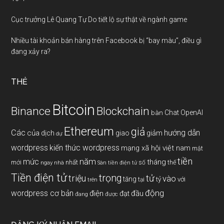
Cục trưởng Lê Quang Tự Do tiết lộ sự thật về ngành game
Nhiều tài khoản bán hàng trên Facebook bị “bay màu”, điều gì
đang xảy ra?
THẺ
Bitcoin
Binance
Blockchain
Chat OpenAI
bàn
Ethereum
giả
Các
hướng dẫn
của
giảm
dịch
giao
dự
wordpress
kiến thức wordpress
mạng xã hội việt nam
mật
tiền
năm
mức
tháng
mới
nhất
thế
số
ngay
nhà
Sàn tiền điện tử
Tiền điện tử
trọng
triệu
tử
vào
tăng
tỷ
với
tại
trên
động
wordpress cơ bản
điện
đầu
đạt
đang
được