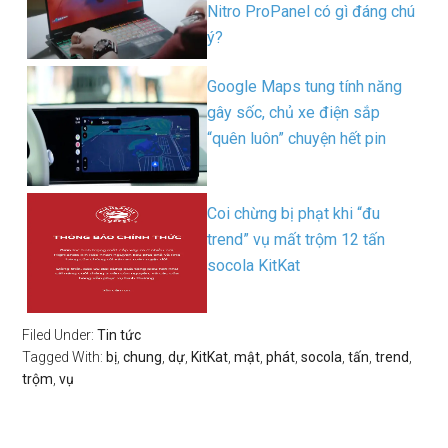
Nitro ProPanel có gì đáng chú
ý?
Google Maps tung tính năng
gây sốc, chủ xe điện sắp
“quên luôn” chuyện hết pin
Coi chừng bị phạt khi “đu
trend” vụ mất trộm 12 tấn
socola KitKat
Filed Under:
Tin tức
Tagged With:
bị
,
chung
,
dự
,
KitKat
,
mật
,
phát
,
socola
,
tấn
,
trend
,
trộm
,
vụ