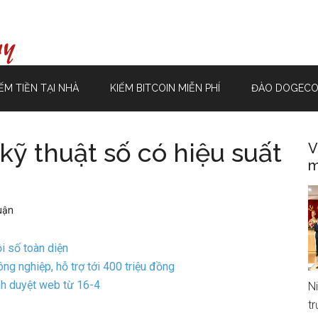
ẾM TIỀN TẠI NHÀ
KIẾM BITCOIN MIỄN PHÍ
ĐÀO DOGECO
 kỹ thuật số có hiệu suất
V
m
luận
i số toàn diện
g nghiệp, hỗ trợ tới 400 triệu đồng
h duyệt web từ 16-4
N
t