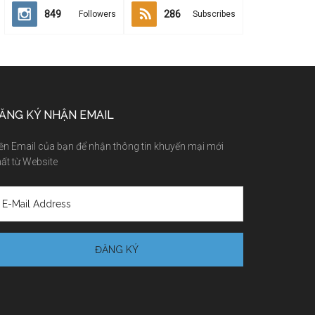
849
286
Followers
Subscribes
ĂNG KÝ NHẬN EMAIL
ền Email của bạn để nhận thông tin khuyến mại mới
ất từ Website