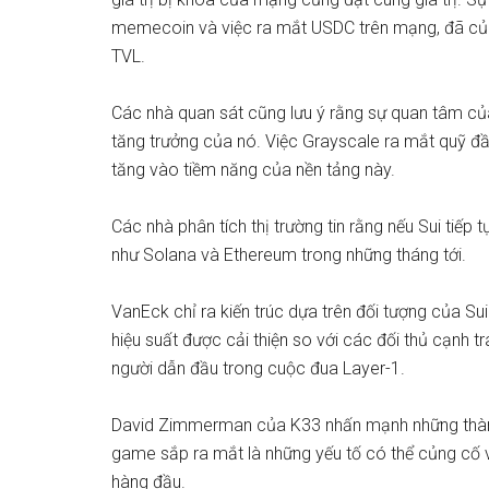
memecoin
và
việc ra mắt
USDC trên mạng, đã củng
TVL.
Các nhà quan sát cũng lưu ý rằng sự quan tâm của 
tăng trưởng của nó. Việc Grayscale ra mắt
quỹ đầ
tăng vào tiềm năng của nền tảng này.
Các nhà phân tích thị trường tin rằng nếu Sui tiếp
như Solana và Ethereum trong những tháng tới.
VanEck
chỉ ra
kiến ​​trúc dựa trên đối tượng của Su
hiệu suất được cải thiện so với các đối thủ cạnh t
người dẫn đầu trong cuộc đua Layer-1.
David Zimmerman của K33 nhấn mạnh những thành tự
game sắp ra mắt là những yếu tố có thể củng cố v
hàng đầu.