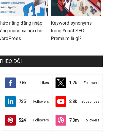
hức năng đăng nhập
Keyword synonyms
ằng mạng xã hội cho
trong Yoast SEO
ordPress
Premium là gì?
THEO DÕI
7.5k
1.7k
Likes
Followers
735
2.8k
Followers
Subscribes
524
7.3m
Followers
Followers