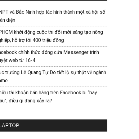
NPT và Bắc Ninh hợp tác hình thành một xã hội số
àn diện
PHCM khởi động cuộc thi đổi mới sáng tạo nông
hiệp, hỗ trợ tới 400 triệu đồng
acebook chính thức đóng cửa Messenger trình
uyệt web từ 16-4
ục trưởng Lê Quang Tự Do tiết lộ sự thật về ngành
ame
hiều tài khoản bán hàng trên Facebook bị “bay
u”, điều gì đang xảy ra?
LAPTOP