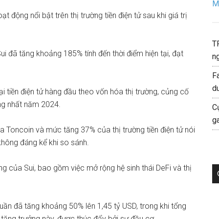
Mo
t động nổi bật trên thị trường tiền điện tử sau khi giá trị
T
ui đã tăng khoảng 185% tính đến thời điểm hiện tại, đạt
ng
F
d
i tiền điện tử hàng đầu theo vốn hóa thị trường, củng cố
ọng nhất năm 2024.
C
g
a Toncoin
và mức tăng 37% của thị trường tiền điện tử nói
hông đáng kể khi so sánh.
ượng của Sui, bao gồm việc mở rộng
hệ sinh thái DeFi
và thị
uần đã tăng khoảng 50% lên 1,45 tỷ USD, trong khi tổng
 tăng trưởng này, được thúc đẩy bởi
sự đầu cơ