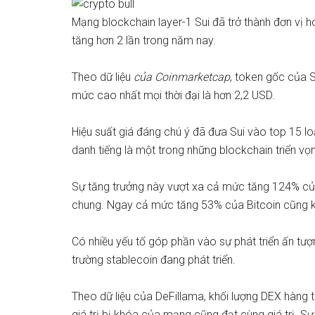
Mạng blockchain layer-1
Sui
đã trở thành đơn vị hoạ
tăng hơn 2 lần trong năm nay.
Theo dữ liệu
của Coinmarketcap
, token gốc của S
mức cao nhất mọi thời đại là hơn 2,2 USD.
Hiệu suất giá đáng chú ý đã đưa Sui vào top 15 loạ
danh tiếng là một trong những blockchain triển v
Sự tăng trưởng này vượt xa cả mức tăng 124%
củ
chung. Ngay cả mức tăng 53% của Bitcoin cũng k
Có nhiều yếu tố góp phần vào sự phát triển ấn t
trường stablecoin đang phát triển.
Theo dữ liệu của DeFillama, khối lượng DEX hàng t
giá trị bị khóa của mạng cũng đạt cùng giá trị. Sự