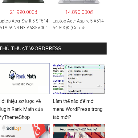
 Hàng chính hãng
21.990.000đ
14.890.000đ
aptop Acer Swift 5 SF514-
Laptop Acer Aspire 5 A514-
5TA-59N4 NX.A6SSV.001
54-59QK (Core i5
i5-1135G7/16GB
1135G7/8GB
AM/1TB
RAM/512GB/14″FHD/Win
SD/14″FHD_Touch/Win1
THỦ THUẬT WORDPRESS
11/Vàng)
/Xanh) – Hàng chính
ãng
iới thiệu sơ lược về
Làm thế nào để mở
lugin Rank Math của
menu WordPress trong
MyThemeShop
tab mới?