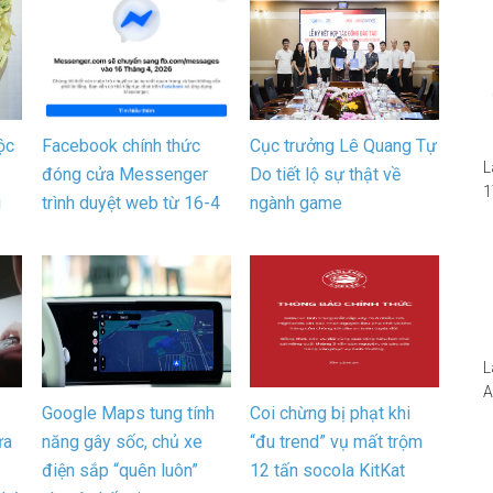
ộc
Facebook chính thức
Cục trưởng Lê Quang Tự
L
đóng cửa Messenger
Do tiết lộ sự thật về
1
i
trình duyệt web từ 16-4
ngành game
i
1
W
L
A
Google Maps tung tính
Coi chừng bị phạt khi
N
ừa
năng gây sốc, chủ xe
“đu trend” vụ mất trộm
5
S
điện sắp “quên luôn”
12 tấn socola KitKat
I