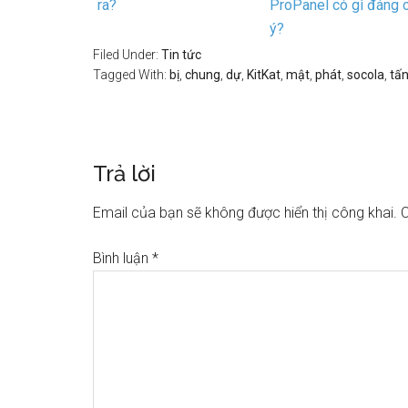
ra?
ProPanel có gì đáng 
ý?
Filed Under:
Tin tức
Tagged With:
bị
,
chung
,
dự
,
KitKat
,
mật
,
phát
,
socola
,
tấ
Trả lời
Email của bạn sẽ không được hiển thị công khai.
C
Bình luận
*