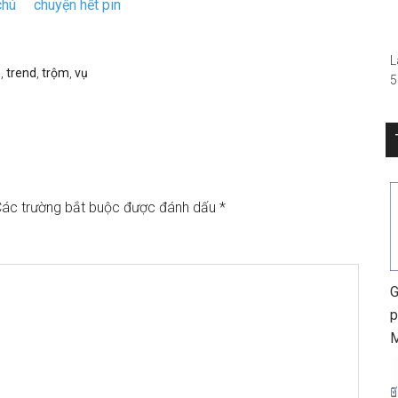
chú
chuyện hết pin
–
L
n
,
trend
,
trộm
,
vụ
5
(
R
S
0
h
ác trường bắt buộc được đánh dấu
*
G
p