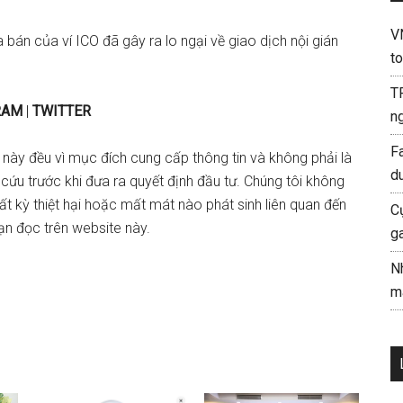
V
 bán của ví ICO đã gây ra lo ngại về giao dịch nội gián
to
T
RAM
|
TWITTER
ng
F
 này đều vì mục đích cung cấp thông tin và không phải là
d
 cứu trước khi đưa ra quyết định đầu tư. Chúng tôi không
 bất kỳ thiệt hại hoặc mất mát nào phát sinh liên quan đến
C
ạn đọc trên website này.
g
N
mà