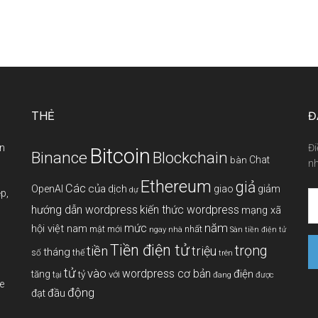
THẺ
Đ
àn
Đi
Bitcoin
Binance
Blockchain
Chat
bàn
nh
Ethereum
giả
Các
của
giảm
OpenAI
dịch
giao
dự
p,
hướng dẫn wordpress
kiến thức wordpress
mạng xã
năm
mức
hội việt nam
mới
nhất
mật
ngay
nhà
Sàn tiền điện tử
Tiền điện tử
tiền
trọng
triệu
tháng
thế
số
trên
tử
vào
wordpress cơ bản
điện
tăng
tỷ
với
tại
đang
được
e
động
đầu
đạt