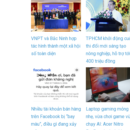
VNPT và Bắc Ninh hợp
TPHCM khởi động cu
tác hình thành một xã hội
thi đổi mới sáng tạo
số toàn diện
nông nghiệp, hỗ trợ tớ
400 triệu đồng
Nhiều tài khoản bán hàng
Laptop gaming mỏng
trên Facebook bị “bay
nhẹ, vừa chơi game v
màu”, điều gì đang xảy
chạy AI: Acer Nitro