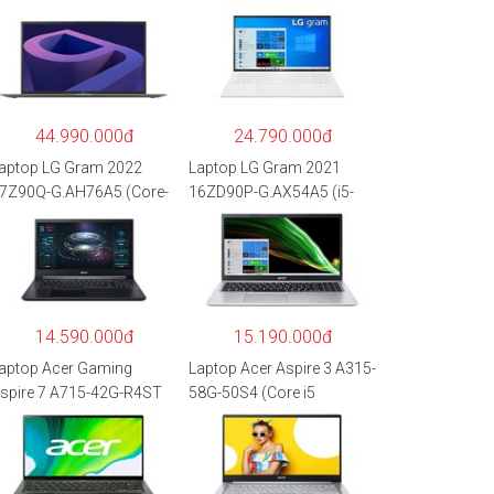
44.990.000đ
24.790.000đ
aptop LG Gram 2022
Laptop LG Gram 2021
7Z90Q-G.AH76A5 (Core-
16ZD90P-G.AX54A5 (i5-
7
1135G7/8GB RAM/512GB
260P/16GB/512GB/17″
SSD/16″WQXGA/Dos/Trắ
QXGA/Win 11/Xám)
ng)
14.590.000đ
15.190.000đ
aptop Acer Gaming
Laptop Acer Aspire 3 A315-
spire 7 A715-42G-R4ST
58G-50S4 (Core i5
H.QAYSV.004 (R5
1135G7/8GB
500U/8GB RAM/256GB
RAM/512GB/15.6″FHD/M
SD/15.6″FHD
X350 2GB/Win 10/Bạc)
PS/GTX1650 4GB/Win10)