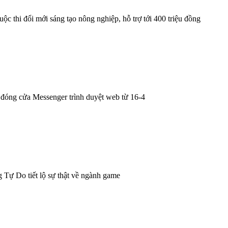
VNPT và Bắc Ninh hợp tác hì