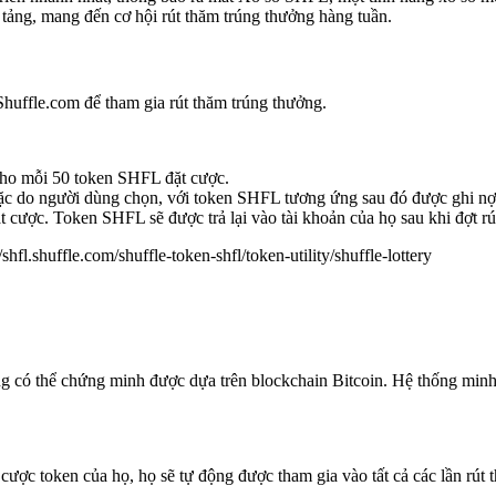
tảng, mang đến cơ hội rút thăm trúng thưởng hàng tuần.
uffle.com để tham gia rút thăm trúng thưởng.
ho mỗi 50 token SHFL đặt cược.
ặc do người dùng chọn, với token SHFL tương ứng sau đó được ghi nợ 
 cược. Token SHFL sẽ được trả lại vào tài khoản của họ sau khi đợt rút
//shfl.shuffle.com/shuffle-token-shfl/token-utility/shuffle-lottery
ng có thể chứng minh được dựa trên blockchain Bitcoin. Hệ thống min
ược token của họ, họ sẽ tự động được tham gia vào tất cả các lần rút 