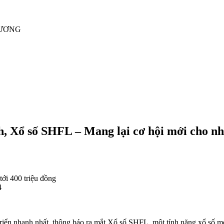
RƯƠNG
h, Xổ số SHFL – Mang lại cơ hội mới cho n
ới 400 triệu đồng
4
át triển nhanh nhất, thông báo ra mắt Xổ số SHFL, một tính năng xổ s