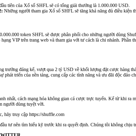
đầu tiên của Xổ số SHFL sẽ có tổng giải thưởng là 1.000.000 USD.
2:
Những người tham gia Xổ số SHFL sẽ tăng khả năng đủ điều kiện tham
.000.000 token SHFL sẽ được phân phối cho những người dùng Shuffle
 hạng VIP trên trang web và tham gia với tư cách là chi nhánh. Phần 
 tăng trưởng đáng kể, vượt qua 2 tỷ USD về khối lượng đặt cược hàng th
sự phát triển của nền tảng, cung cấp các tính năng và ưu đãi độc đáo c
nhanh nhất, cách mạng hóa không gian cá cược trực tuyến. Kể từ khi ra 
m người dùng tuyệt vời.
c, hãy truy cập
https://shuffle.com
 đầu tư nên tìm hiểu kỹ trước khi ra quyết định. Chúng tôi không chịu 
TWITTER