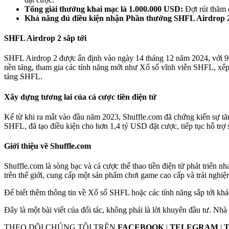
Tổng giải thưởng khai mạc là 1.000.000 USD:
Đợt rút thăm 
Khả năng đủ điều kiện nhận Phần thưởng SHFL Airdrop 
SHFL Airdrop 2 sắp tới
SHFL Airdrop 2 được ấn định vào ngày 14 tháng 12 năm 2024, với 90
nền tảng, tham gia các tính năng mới như Xổ số vĩnh viễn SHFL, xếp
tảng SHFL.
Xây dựng tương lai của cá cược tiền điện tử
Kể từ khi ra mắt vào đầu năm 2023, Shuffle.com đã chứng kiến ​​​​sự
SHFL, đã tạo điều kiện cho hơn 1,4 tỷ USD đặt cược, tiếp tục hỗ trợ 
Giới thiệu về Shuffle.com
Shuffle.com là sòng bạc và cá cược thể thao tiền điện tử phát triển 
trên thế giới, cung cấp một sản phẩm chơi game cao cấp và trải nghiệ
Để biết thêm thông tin về Xổ số SHFL hoặc các tính năng sắp tới khá
Đây là một bài viết của đối tác, không phải là lời khuyên đầu tư. Nhà
THEO DÕI CHÚNG TÔI TRÊN
FACEBOOK
|
TELEGRAM
|