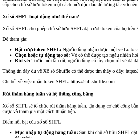
cấp cho chủ sở hữu token một cách mới độc đáo để tương tác với nền 
Xổ số SHFL hoạt động như thế nào?
Xổ số SHFL cho phép chủ sở hữu SHFL đặt cược token của họ trên Sh
Để tham gia:
Đặt cượctoken SHFL:
Người dùng nhận được một vé Lotto c
Chọn hoặc tự động tạo số:
Vé có thể được tạo ngẫu nhiên ho
Rút vé:
Trước mỗi lần rút, người dùng có tùy chọn rút vé đã đặt
Thông tin đầy đủ về Xổ số Shuffle có thể được tìm thấy ở đây:
https:
Chi tiết về việc nhận token SHFL:
https://shfl.shuffle.com
Rút thăm hàng tuần và hệ thống công bằng
Xổ số SHFL sẽ tổ chức rút thăm hàng tuần, tận dụng cơ chế công bằ
cược và tham gia một cách thuận tiện.
Điểm nổi bật của xổ số SHFL
Mục nhập tự động hàng tuần:
Sau khi chủ sở hữu SHFL đặt c
đặt cược.