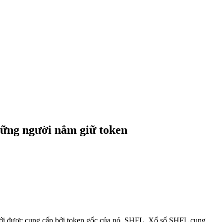
hững người nắm giữ token
ố mới được cung cấp bởi token gốc của nó, SHFL. Xổ số SHFL cung