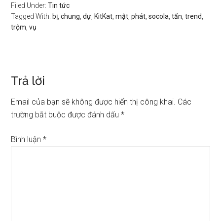
Filed Under:
Tin tức
Tagged With:
bị
,
chung
,
dự
,
KitKat
,
mật
,
phát
,
socola
,
tấn
,
trend
,
trộm
,
vụ
Trả lời
Email của bạn sẽ không được hiển thị công khai.
Các
trường bắt buộc được đánh dấu
*
Bình luận
*