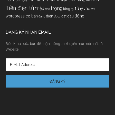
tháng
mới
nhất
thế
số
ngay
nhà
Sàn tiền điện tử
Tiền điện tử
trọng
triệu
tử
vào
tăng
tỷ
với
tại
trên
động
wordpress cơ bản
điện
đầu
đạt
đang
được
ĐĂNG KÝ NHẬN EMAIL
Điền Email của bạn để nhận thông tin khuyến mại mới nhất từ
Website