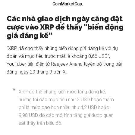
CoinMarketCap.
Các nhà giao dịch ngày càng đặt
cược vào XRP để thấy “biến động
giá đáng kể”
“XRP đã cho thấy những biến động giá đáng kể với dự
đoán và mục tiêu trước mắt là khoảng 0,66 USD”,
YouTuber tiền điện tử Raajeev Anand
tuyên bố
trong bài
đăng ngày 29 tháng 9 trên X.
XRP có thể chứng kiến ​​mức tăng đáng kể,
hướng tới các mục tiêu như 2 USD hoặc thậm
chí là mức cao hơn nhiều như 4,2 USD hoặc
9,98 USD do các mô hình tăng giá được quan
sát thấy trên biểu đồ.