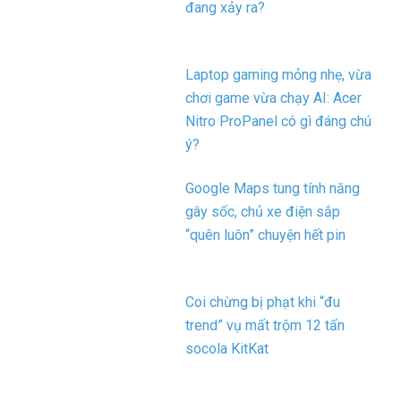
đang xảy ra?
Laptop gaming mỏng nhẹ, vừa
chơi game vừa chạy AI: Acer
Nitro ProPanel có gì đáng chú
ý?
Google Maps tung tính năng
gây sốc, chủ xe điện sắp
“quên luôn” chuyện hết pin
Coi chừng bị phạt khi “đu
trend” vụ mất trộm 12 tấn
socola KitKat