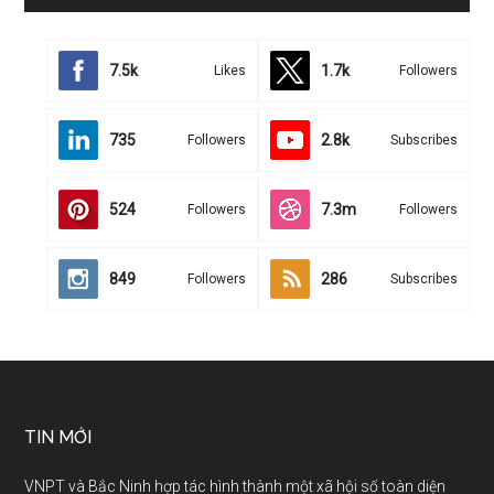
7.5k
1.7k
Likes
Followers
735
2.8k
Followers
Subscribes
524
7.3m
Followers
Followers
849
286
Followers
Subscribes
TIN MỚI
VNPT và Bắc Ninh hợp tác hình thành một xã hội số toàn diện