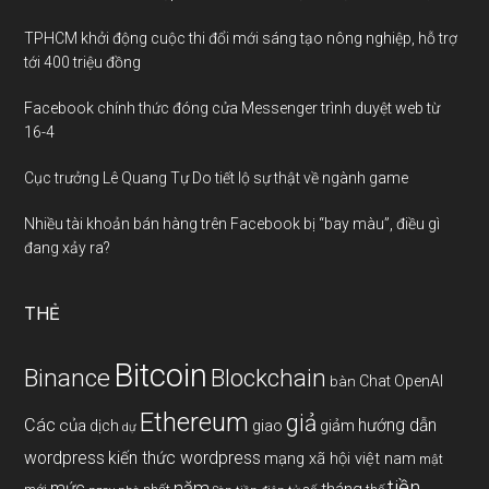
TPHCM khởi động cuộc thi đổi mới sáng tạo nông nghiệp, hỗ trợ
tới 400 triệu đồng
Facebook chính thức đóng cửa Messenger trình duyệt web từ
16-4
Cục trưởng Lê Quang Tự Do tiết lộ sự thật về ngành game
Nhiều tài khoản bán hàng trên Facebook bị “bay màu”, điều gì
đang xảy ra?
THẺ
Bitcoin
Binance
Blockchain
Chat OpenAI
bàn
Ethereum
giả
Các
hướng dẫn
của
giảm
dịch
giao
dự
wordpress
kiến thức wordpress
mạng xã hội việt nam
mật
tiền
năm
mức