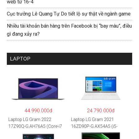
web từ 16-4
Cục trưởng Lê Quang Tự Do tiết lộ sự thật về ngành game
Nhiều tài khoản bán hàng trên Facebook bị “bay màu”, điều
gì đang xảy ra?
LAPTOP
44.990.000đ
24.790.000đ
Laptop LG Gram 2022
Laptop LG Gram 2021
17Z90Q-G.AH76A5 (Core-i7
16ZD90P-G.AX54A5 (i5-
1260P/16GB/512GB/17″
1135G7/8GB RAM/512GB