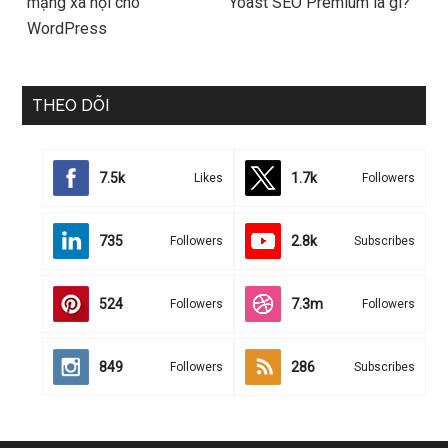
mạng xã hội cho
Yoast SEO Premium là gì?
WordPress
THEO DÕI
7.5k
1.7k
Likes
Followers
735
2.8k
Followers
Subscribes
524
7.3m
Followers
Followers
849
286
Followers
Subscribes