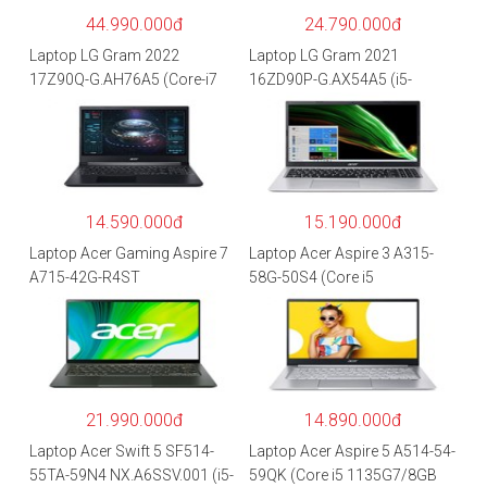
44.990.000đ
24.790.000đ
Laptop LG Gram 2022
Laptop LG Gram 2021
17Z90Q-G.AH76A5 (Core-i7
16ZD90P-G.AX54A5 (i5-
1260P/16GB/512GB/17″
1135G7/8GB RAM/512GB
WQXGA/Win 11/Xám)
SSD/16″WQXGA/Dos/Trắng)
14.590.000đ
15.190.000đ
Laptop Acer Gaming Aspire 7
Laptop Acer Aspire 3 A315-
A715-42G-R4ST
58G-50S4 (Core i5
NH.QAYSV.004 (R5
1135G7/8GB
5500U/8GB RAM/256GB
RAM/512GB/15.6″FHD/MX35
SSD/15.6″FHD IPS/GTX1650
0 2GB/Win 10/Bạc)
4GB/Win10) – Hàng chính
hãng
21.990.000đ
14.890.000đ
Laptop Acer Swift 5 SF514-
Laptop Acer Aspire 5 A514-54-
55TA-59N4 NX.A6SSV.001 (i5-
59QK (Core i5 1135G7/8GB