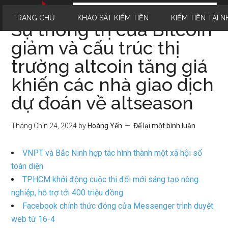
TRANG CHỦ
KHẢO SÁT KIẾM TIỀN
KIẾM TIỀN TẠI N
Sự thống trị của Bitcoin
giảm và cấu trúc thị
trường altcoin tăng giá
khiến các nhà giao dịch
dự đoán về altseason
Tháng Chín 24, 2024
by
Hoàng Yến
Để lại một bình luận
VNPT và Bắc Ninh hợp tác hình thành một xã hội số
toàn diện
TPHCM khởi động cuộc thi đổi mới sáng tạo nông
nghiệp, hỗ trợ tới 400 triệu đồng
Facebook chính thức đóng cửa Messenger trình duyệt
web từ 16-4