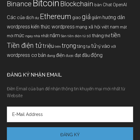
Bitcoin
Binance
Blockchain
Chat OpenAI
bàn
Ethereum
giả
Các
hướng dẫn
của
giảm
dịch
giao
dự
wordpress
kiến thức wordpress
mạng xã hội việt nam
mật
tiền
năm
mức
tháng
mới
nhất
thế
số
ngay
nhà
Sàn tiền điện tử
Tiền điện tử
trọng
triệu
tử
vào
tăng
tỷ
với
tại
trên
động
wordpress cơ bản
điện
đầu
đạt
đang
được
ĐĂNG KÝ NHẬN EMAIL
Điền Email của bạn để nhận thông tin khuyến mại mới nhất từ
Website