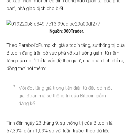
sẽ xác nhận “một chiếc đinh đóng vào quan tài của phe
bán”, nhà giao dịch cho biết.
Nguồn: 360Trader.
Theo ParabolicPump khi giá altcoin tăng, sự thống trị của
Bitcoin đang trên bờ vực phá vỡ xu hướng giảm từ nêm
tăng của nó. “Chỉ là vấn đề thời gian”, nhà phân tích chỉ ra,
đồng thời nói thêm:
Mỗi đợt tăng giá trong tiền điện tử đều có một
giai đoạn mà sự thống trị của Bitcoin giảm
đáng kể.
Tính đến ngày 23 tháng 9, sự thống trị của Bitcoin là
57,39%, giảm 1,09% so với tuần trước, theo dữ liệu