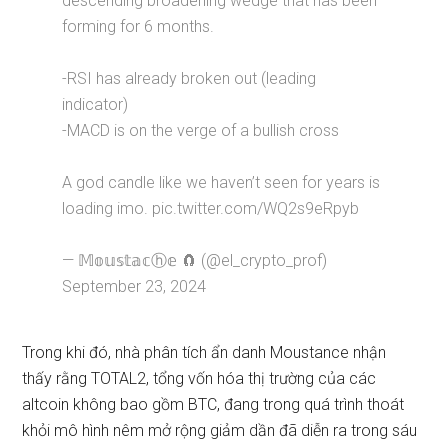
descending broadening wedge that has been
forming for 6 months.
-RSI has already broken out (leading
indicator)
-MACD is on the verge of a bullish cross
A god candle like we haven’t seen for years is
loading imo. pic.twitter.com/WQ2s9eRpyb
— 𝕄𝕠𝕦𝕤𝕥𝕒𝕔ⓗ𝕖 🧲 (@el_crypto_prof)
September 23, 2024
Trong khi đó, nhà phân tích ẩn danh Moustance
nhận
thấy
rằng TOTAL2, tổng vốn hóa thị trường của các
altcoin không bao gồm BTC, đang trong quá trình thoát
khỏi mô hình nêm mở rộng giảm dần đã diễn ra trong sáu