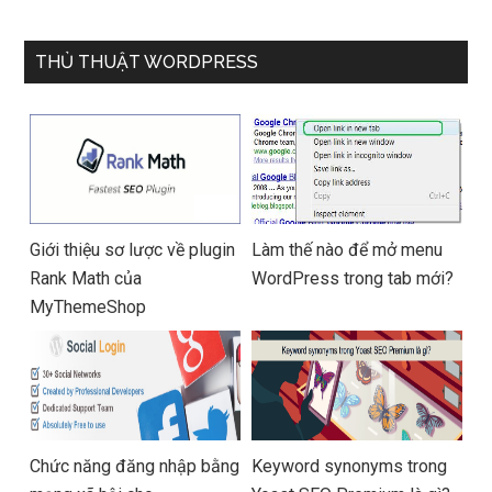
1135G7/16GB RAM/1TB
RAM/512GB/14″FHD/Win
SSD/14″FHD_Touch/Win10/X
11/Vàng)
anh) – Hàng chính hãng
THỦ THUẬT WORDPRESS
Giới thiệu sơ lược về plugin
Làm thế nào để mở menu
Rank Math của
WordPress trong tab mới?
MyThemeShop
Chức năng đăng nhập bằng
Keyword synonyms trong