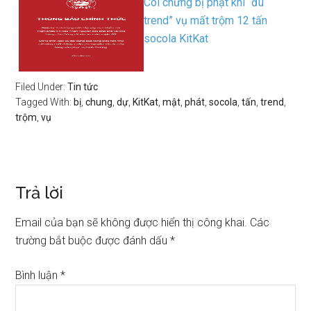
Coi chừng bị phạt khi “đu
trend” vụ mất trộm 12 tấn
socola KitKat
Filed Under:
Tin tức
Tagged With:
bị
,
chung
,
dự
,
KitKat
,
mật
,
phát
,
socola
,
tấn
,
trend
,
trộm
,
vụ
Trả lời
Email của bạn sẽ không được hiển thị công khai.
Các
trường bắt buộc được đánh dấu
*
Bình luận
*