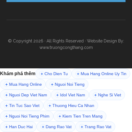
© Copyright 2026 · All Rights Reserved · Website Design By:
www.truongcongthang.com
Khám phá thêm
Cho Dien Tu
Mua Hang Online Uy Tin
+
+
Mua Hang Online
Nguoi Noi Tieng
+
+
Nguoi Dep Viet Nam
Idol Viet Nam
Nghe Si Viet
+
+
+
Tin Tuc Sao Viet
Thuong Hieu Ca Nhan
+
+
Nguoi Noi Tieng Phim
Kiem Tien Tren Mang
+
+
Han Duc Hai
Dang Rao Vat
Trang Rao Vat
+
+
+