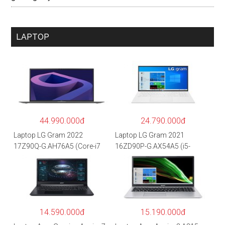
LAPTOP
44.990.000đ
24.790.000đ
Laptop LG Gram 2022
Laptop LG Gram 2021
17Z90Q-G.AH76A5 (Core-i7
16ZD90P-G.AX54A5 (i5-
1260P/16GB/512GB/17″
1135G7/8GB RAM/512GB
WQXGA/Win 11/Xám)
SSD/16″WQXGA/Dos/Trắng)
14.590.000đ
15.190.000đ