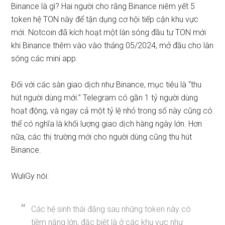
Binance là gì? Hai người cho rằng Binance niêm yết 5
token hệ TON này để tận dụng cơ hội tiếp cận khu vực
mới. Notcoin đã kích hoạt một làn sóng đầu tư TON mới
khi Binance thêm vào vào tháng 05/2024, mở đầu cho làn
sóng các mini app.
Đối với các sàn giao dịch như Binance, mục tiêu là “thu
hút người dùng mới.” Telegram có gần 1 tỷ người dùng
hoạt động, và ngay cả một tỷ lệ nhỏ trong số này cũng có
thể có nghĩa là khối lượng giao dịch hàng ngày lớn. Hơn
nữa, các thị trường mới cho người dùng cũng thu hút
Binance.
WuliGy nói:
Các hệ sinh thái đằng sau những token này có
tiềm năng lớn, đặc biệt là ở các khu vực như