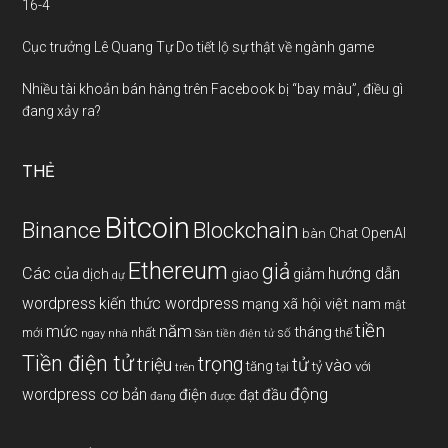
16-4
Cục trưởng Lê Quang Tự Do tiết lộ sự thật về ngành game
Nhiều tài khoản bán hàng trên Facebook bị “bay màu”, điều gì
đang xảy ra?
THẺ
Bitcoin
Binance
Blockchain
Chat OpenAI
bàn
Ethereum
giả
Các
hướng dẫn
của
giảm
dịch
giao
dự
wordpress
kiến thức wordpress
mạng xã hội việt nam
mật
tiền
năm
mức
tháng
mới
nhất
thế
số
ngay
nhà
Sàn tiền điện tử
Tiền điện tử
trọng
triệu
tử
vào
tăng
tỷ
với
tại
trên
động
wordpress cơ bản
điện
đầu
đạt
đang
được