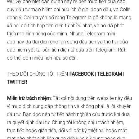
WuliGy cho biết các dự án này rẻ đến mức tiền của các
quỹ đầu tư mạo hiểm chỉ hữu ích ở giai đoạn đầu, và Colin
đồng ý. Colin tuyên bố rằng Telegram là gã khổng lồ mạng
xã hội có tích hợp tiền điện tử nhiều nhất, và nó đã phát
triển mô hình riêng của mình. Những Telegram mini
app này đã đại diện cho làn sóng đầu tiên và thứ hai của
các niêm yết tài sản tiền điện tử dựa trên Telegram. Rất
có thể, còn nhiều hơn nữa sẽ đến.
THEO DÕI CHÚNG TÔI TRÊN
FACEBOOK
|
TELEGRAM
|
TWITTER
Miễn trừ trách nhiệm:
Tất cả nội dung trên website này đều
vì mục đích cung cấp thông tin và không phải là lời khuyên
đầu tư. Bạn đọc nên tự tiến hành nghiên cứu trước khi đưa
ra quyết định đầu tư. Chúng tôi không chịu trách nhiệm,
trực tiếp hoặc gián tiếp, đối với bất kỳ thiệt hại hoặc mất
mát nào phát sinh liên quan đến việc sử dụng hoặc dựa