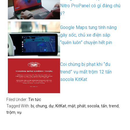
Nitro ProPanel có gì đáng chú
ý?
Google Maps tung tính năng
gây sốc, chủ xe điện sắp
“quên luôn” chuyện hết pin
Coi chừng bị phạt khi “đu
trend” vụ mất trộm 12 tấn
socola KitKat
Filed Under:
Tin tức
Tagged With:
bị
,
chung
,
dự
,
KitKat
,
mật
,
phát
,
socola
,
tấn
,
trend
,
trộm
,
vụ