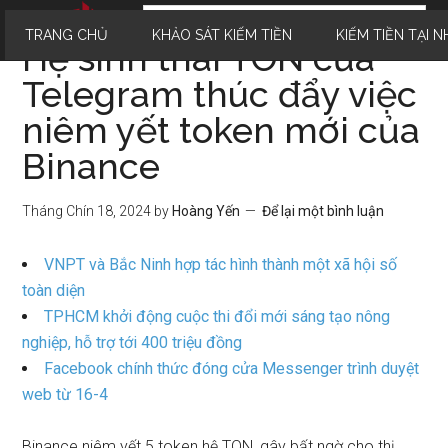
TRANG CHỦ
KHẢO SÁT KIẾM TIỀN
KIẾM TIỀN TẠI N
Hệ sinh thái TON của
Telegram thúc đẩy việc
niêm yết token mới của
Binance
Tháng Chín 18, 2024
by
Hoàng Yến
Để lại một bình luận
VNPT và Bắc Ninh hợp tác hình thành một xã hội số
toàn diện
TPHCM khởi động cuộc thi đổi mới sáng tạo nông
nghiệp, hỗ trợ tới 400 triệu đồng
Facebook chính thức đóng cửa Messenger trình duyệt
web từ 16-4
Binance niêm yết 5 token hệ TON, gây bất ngờ cho thị