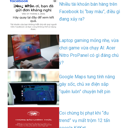
Nhiều tài khoản bán hàng trên
Facebook bị “bay màu”, điều gì
đang xảy ra?
Laptop gaming mỏng nhẹ, vừa
chơi game vừa chạy AI: Acer
Nitro ProPanel có gì đáng chú
ý?
Google Maps tung tính năng
gây sốc, chủ xe điện sắp
“quên luôn” chuyện hết pin
Coi chừng bị phạt khi “đu
trend” vụ mất trộm 12 tấn
socola KitKat