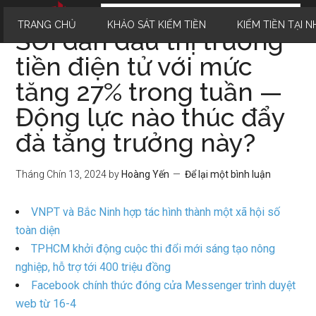
TRANG CHỦ
KHẢO SÁT KIẾM TIỀN
KIẾM TIỀN TẠI N
SUI dẫn đầu thị trường
tiền điện tử với mức
tăng 27% trong tuần —
Động lực nào thúc đẩy
đà tăng trưởng này?
Tháng Chín 13, 2024
by
Hoàng Yến
Để lại một bình luận
VNPT và Bắc Ninh hợp tác hình thành một xã hội số
toàn diện
TPHCM khởi động cuộc thi đổi mới sáng tạo nông
nghiệp, hỗ trợ tới 400 triệu đồng
Facebook chính thức đóng cửa Messenger trình duyệt
web từ 16-4