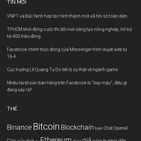
TIN MỚI
VNPT và Bắc Ninh hợp tác hình thành một xã hội số toàn diện
TPHCM khởi động cuộc thi đổi mới sáng tạo nông nghiệp, hỗ trợ
tới 400 triệu đồng
Facebook chính thức đóng cửa Messenger trình duyệt web từ
16-4
Cục trưởng Lê Quang Tự Do tiết lộ sự thật về ngành game
Nhiều tài khoản bán hàng trên Facebook bị “bay màu”, điều gì
đang xảy ra?
THẺ
Bitcoin
Binance
Blockchain
Chat OpenAI
bàn
Ethereum
giả
Các
hướng dẫn