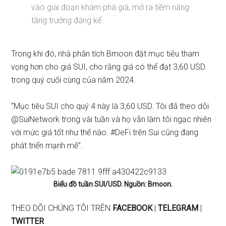
vào giai đoạn khám phá giá, mở ra tiềm năng
tăng trưởng đáng kể.
Trong khi đó, nhà phân tích Bmoon
đặt
mục tiêu tham
vọng hơn cho giá SUI, cho rằng giá có thể đạt 3,60 USD
trong quý cuối cùng của năm 2024.
“Mục tiêu SUI cho quý 4 này là 3,60 USD. Tôi đã theo dõi
@SuiNetwork trong vài tuần và họ vẫn làm tôi ngạc nhiên
với mức giá tốt như thế nào. #DeFi trên Sui cũng đang
phát triển mạnh mẽ”.
Biểu đồ tuần SUI/USD. Nguồn: Bmoon.
THEO DÕI CHÚNG TÔI TRÊN
FACEBOOK
|
TELEGRAM
|
TWITTER