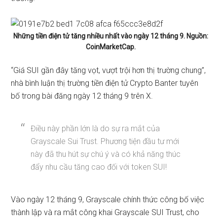
Những tiền điện tử tăng nhiều nhất vào ngày 12 tháng 9. Nguồn:
CoinMarketCap.
“Giá SUI gần đây tăng vọt, vượt trội hơn thị trường chung”,
nhà bình luận thị trường tiền điện tử Crypto Banter
tuyên
bố
trong bài đăng ngày 12 tháng 9 trên X.
Điều này phần lớn là do sự ra mắt của
Grayscale Sui Trust. Phương tiện đầu tư mới
này đã thu hút sự chú ý và có khả năng thúc
đẩy nhu cầu tăng cao đối với token SUI!
Vào ngày 12 tháng 9, Grayscale chính thức
công bố
việc
thành lập và ra mắt công khai Grayscale SUI Trust, cho