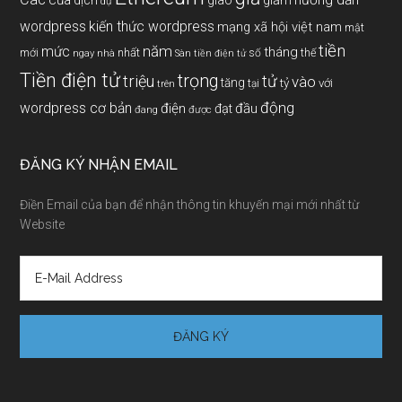
của
giảm
dịch
giao
dự
wordpress
kiến thức wordpress
mạng xã hội việt nam
mật
tiền
năm
mức
tháng
mới
nhất
thế
số
ngay
nhà
Sàn tiền điện tử
Tiền điện tử
trọng
triệu
tử
vào
tăng
tỷ
với
tại
trên
động
wordpress cơ bản
điện
đầu
đạt
đang
được
ĐĂNG KÝ NHẬN EMAIL
Điền Email của bạn để nhận thông tin khuyến mại mới nhất từ
Website