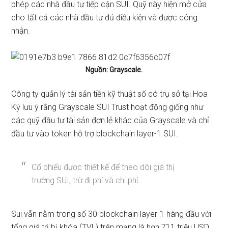
phép các nhà đầu tư tiếp cận SUI. Quỹ này hiện mở cửa
cho tất cả các nhà đầu tư đủ điều kiện và được công
nhận.
Nguồn: Grayscale.
Công ty quản lý tài sản tiền kỹ thuật số có trụ sở tại Hoa
Kỳ lưu ý rằng Grayscale SUI Trust hoạt động giống như
các quỹ đầu tư tài sản đơn lẻ khác của Grayscale và chỉ
đầu tư vào token hỗ trợ blockchain layer-1 SUI.
Cổ phiếu được thiết kế để theo dõi giá thị
trường SUI, trừ đi phí và chi phí.
Sui vẫn nằm trong số 30 blockchain layer-1 hàng đầu với
tổng giá trị bị khóa (TVL) trên mạng là hơn 711 triệu USD,