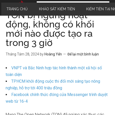
TRANG CHỦ
KHẢO SÁT KIẾM TIỀN
KIẾM TIỀN TẠI N
TON bị ngừng hoạt
động, không có khối
mới nào được tạo ra
trong 3 giờ
Tháng Tám 28, 2024
by
Hoàng Yến
Để lại một bình luận
VNPT và Bắc Ninh hợp tác hình thành một xã hội số
toàn diện
TPHCM khởi động cuộc thi đổi mới sáng tạo nông
nghiệp, hỗ trợ tới 400 triệu đồng
Facebook chính thức đóng cửa Messenger trình duyệt
web từ 16-4
Mạng The Open Network (TON) đã ngừng xác thực các