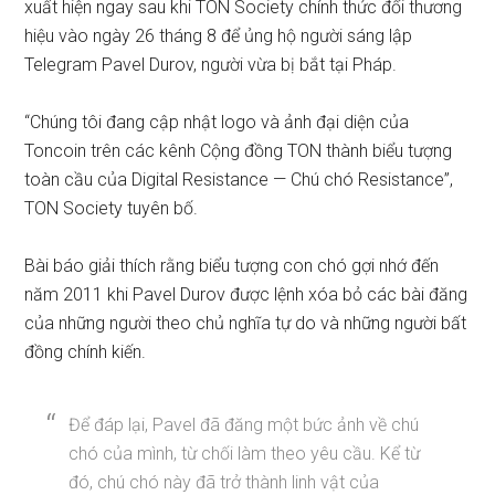
xuất hiện ngay sau khi TON Society chính thức đổi thương
hiệu vào ngày 26 tháng 8 để ủng hộ người sáng lập
Telegram Pavel Durov, người vừa bị bắt tại Pháp.
“Chúng tôi đang cập nhật logo và ảnh đại diện của
Toncoin trên các kênh Cộng đồng TON thành biểu tượng
toàn cầu của Digital Resistance — Chú chó Resistance”,
TON Society tuyên bố.
Bài báo giải thích rằng biểu tượng con chó gợi nhớ đến
năm 2011 khi Pavel Durov được lệnh xóa bỏ các bài đăng
của những người theo chủ nghĩa tự do và những người bất
đồng chính kiến.
Để đáp lại, Pavel đã đăng một bức ảnh về chú
chó của mình, từ chối làm theo yêu cầu. Kể từ
đó, chú chó này đã trở thành linh vật của