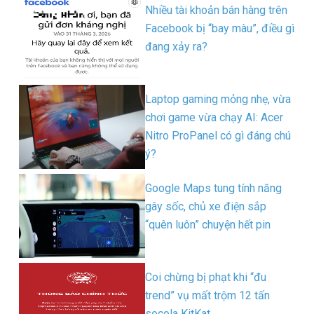
Nhiều tài khoản bán hàng trên
Facebook bị “bay màu”, điều gì
đang xảy ra?
Laptop gaming mỏng nhẹ, vừa
chơi game vừa chạy AI: Acer
Nitro ProPanel có gì đáng chú
ý?
Google Maps tung tính năng
gây sốc, chủ xe điện sắp
“quên luôn” chuyện hết pin
Coi chừng bị phạt khi “đu
trend” vụ mất trộm 12 tấn
socola KitKat