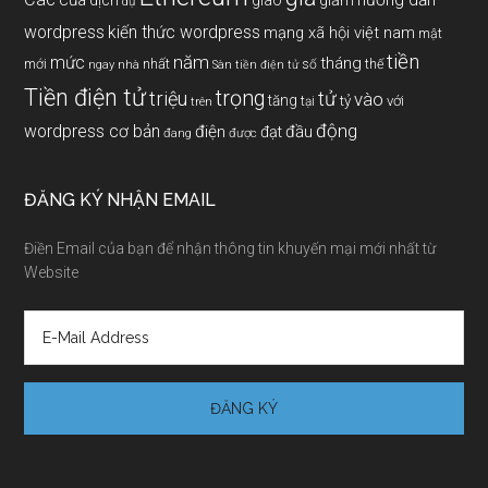
của
giảm
dịch
giao
dự
wordpress
kiến thức wordpress
mạng xã hội việt nam
mật
tiền
năm
mức
tháng
mới
nhất
thế
số
ngay
nhà
Sàn tiền điện tử
Tiền điện tử
trọng
triệu
tử
vào
tăng
tỷ
với
tại
trên
động
wordpress cơ bản
điện
đầu
đạt
đang
được
ĐĂNG KÝ NHẬN EMAIL
Điền Email của bạn để nhận thông tin khuyến mại mới nhất từ
Website