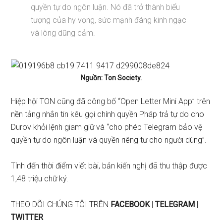
quyền tự do ngôn luận. Nó đã trở thành biểu
tượng của hy vọng, sức mạnh đáng kinh ngạc
và lòng dũng cảm.
Nguồn: Ton Society.
Hiệp hội TON cũng đã công bố “Open Letter Mini App” trên
nền tảng nhắn tin kêu gọi chính quyền Pháp trả tự do cho
Durov khỏi lệnh giam giữ và “cho phép Telegram bảo vệ
quyền tự do ngôn luận và quyền riêng tư cho người dùng”.
Tính đến thời điểm viết bài, bản kiến ​​nghị đã thu thập được
1,48 triệu chữ ký.
THEO DÕI CHÚNG TÔI TRÊN
FACEBOOK
|
TELEGRAM
|
TWITTER