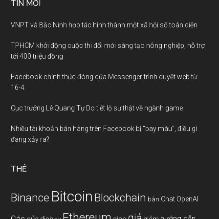
TIN MỚI
VNPT và Bắc Ninh hợp tác hình thành một xã hội số toàn diện
TPHCM khởi động cuộc thi đổi mới sáng tạo nông nghiệp, hỗ trợ
tới 400 triệu đồng
Facebook chính thức đóng cửa Messenger trình duyệt web từ
16-4
Cục trưởng Lê Quang Tự Do tiết lộ sự thật về ngành game
Nhiều tài khoản bán hàng trên Facebook bị “bay màu”, điều gì
đang xảy ra?
THẺ
Bitcoin
Binance
Blockchain
Chat OpenAI
bàn
Ethereum
giả
Các
hướng dẫn