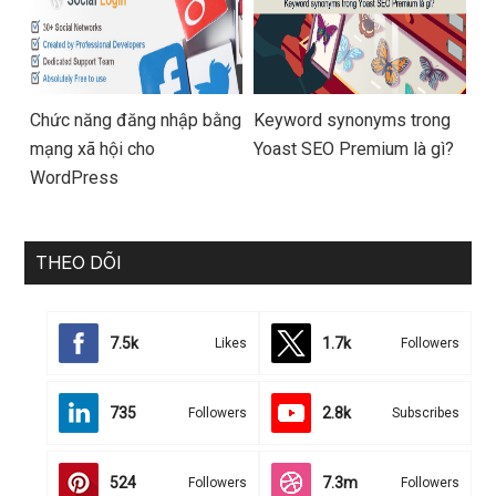
Chức năng đăng nhập bằng
Keyword synonyms trong
mạng xã hội cho
Yoast SEO Premium là gì?
WordPress
THEO DÕI
7.5k
1.7k
Likes
Followers
735
2.8k
Followers
Subscribes
524
7.3m
Followers
Followers