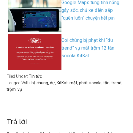
Google Maps tung tính năng
gây sốc, chủ xe điện sắp
“quên luôn” chuyện hết pin
Coi chừng bị phạt khi “đu
trend” vụ mất trộm 12 tấn
socola KitKat
Filed Under:
Tin tức
Tagged With:
bị
,
chung
,
dự
,
KitKat
,
mật
,
phát
,
socola
,
tấn
,
trend
,
trộm
,
vụ
Trả lời