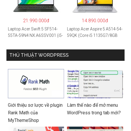
SSD/15.6″FHD IPS/GTX1650
0 2GB/Win 10/Bạc)
4GB/Win10) – Hàng chính
hãng
21.990.000đ
14.890.000đ
Laptop Acer Swift 5 SF514-
Laptop Acer Aspire 5 A514-54-
55TA-59N4 NX.A6SSV.001 (i5-
59QK (Core i5 1135G7/8GB
1135G7/16GB RAM/1TB
RAM/512GB/14″FHD/Win
SSD/14″FHD_Touch/Win10/X
11/Vàng)
anh) – Hàng chính hãng
THỦ THUẬT WORDPRESS
Giới thiệu sơ lược về plugin
Làm thế nào để mở menu
Rank Math của
WordPress trong tab mới?
MyThemeShop