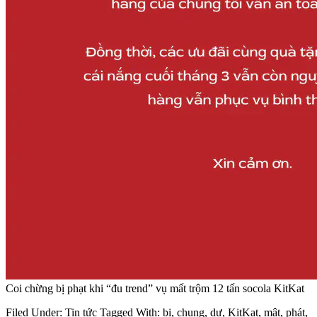
Coi chừng bị phạt khi “đu trend” vụ mất trộm 12 tấn socola KitKat
Filed Under:
Tin tức
Tagged With:
bị
,
chung
,
dự
,
KitKat
,
mật
,
phát
,