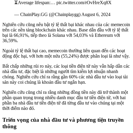
⏳Average lifespan:… pic.twitter.com/rOvHreXq8X
— ChainPlay.GG (@Chainplaygg) August 6, 2024
Nghiên cứu cũng nêu bật tỷ lệ thất bại khác nhau của các memecoin
trên các nền tảng blockchain khác nhau. Base dẫn đầu với tỷ lệ thất
bại là 66,91%, tiếp theo là Solana với 54,03% và Ethereum với
36,59%.
Ngoài tỷ lệ thất bại cao, memecoin thường liên quan đến các hoạt
động độc hại, với hơn một nửa (55,24%) được phân loại là như vậy.
Bất chấp những rủi ro này, các loại tiền điện tử này vẫn hấp dẫn các
nhà đầu tư, đặc biệt là những người tìm kiếm lợi nhuận nhanh
chóng. Nghiên cứu chỉ ra rằng gần 60% các nhà đầu tư vào loại tài
sản này coi chúng là khoản đầu tư ngắn hạn.
Nghiên cứu cũng chỉ ra rằng những đồng tiền này đã trở thành một
phần quan trọng trong nhiều danh mục đầu tư tiền điện tử, với hai
phần ba nhà đầu tư tiền điện tử đã từng đầu tư vào chúng tại một
thời điểm nào đó.
Triển vọng của nhà đầu tư và phương tiện truyền
thông