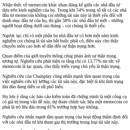
Nhận thức về memecoin khác nhau đáng kể giữa các nhà đầu tư
dựa trên kinh nghiệm của họ. Trong khi 54% trong số tất cả các nhà
đầu tư memecoin không coi những tài sản này là thiết yếu đối với
danh mục đầu tư của họ, thì gần 58% các nhà đầu tư mới – những
người hoạt động dưới sáu tháng – coi chúng là thiết yếu.
Ngược lại, chỉ có một phần ba nhà đầu tư có hơn một năm kinh
nghiệm coi chúng là tài sản bắt buộc phải có, điều này cho thấy
chuyên môn cao hơn sẽ dẫn đến sự thận trọng hơn.
Quan điểm của giới truyền thông cũng phản ánh sự thận trọng
tương tự. Nghiên cứu phát hiện ra rằng chỉ có 13,77% tin tức về
memecoin là lạc quan, cho thấy triển vọng chủ yếu là thận trọng.
Nghiên cứu của Chainplay cũng
nhấn mạnh
tầm quan trọng của
việc nghiên cứu kỹ lưỡng các tài sản này, đặc biệt là khi tình trạng
lừa đảo đang diễn ra rất phổ biến.
Họ lưu ý rằng các báo cáo kiểm toán đã chứng minh là một công cụ
có giá trị trong vấn đề này, dự đoán chính xác liệu một memecoin có
phải là trò lừa đảo trong 81% trường hợp hay không.
Nghiên cứu nhấn mạnh tầm quan trọng của hoạt động thẩm định đối
với các nhà đầu tư khi tham gia thị trường trong loại tài sản này.