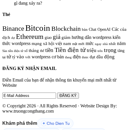
gì đang xảy ra?
Thẻ
Bitcoin
Binance
Blockchain
Các
của
Chat OpenAI
bàn
Ethereum
giả
hướng dẫn wordpress
kiến
dịch
giao
giảm
dự
năm
thức wordpress
mức
mạng xã hội việt nam
nhất
mật
mới
ngay
nhà
Tiền điện tử
trọng
tiền
triệu
tháng
tăng
số
thế
trên
Sàn tiền điện tử
tử
vào
động
wordpress cơ bản
điện
đầu
đạt
tỷ
với
tại
đang
được
ĐĂNG KÝ NHẬN EMAIL
Điền Email của bạn để nhận thông tin khuyến mại mới nhất từ
Website
© Copyright 2026 · All Rights Reserved · Website Design By:
www.truongcongthang.com
Khám phá thêm
+
Cho Dien Tu