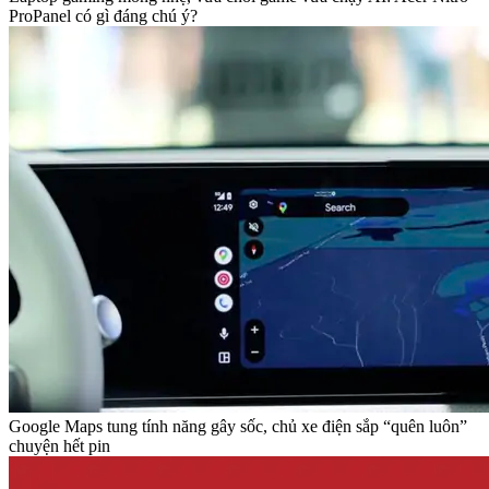
ProPanel có gì đáng chú ý?
Google Maps tung tính năng gây sốc, chủ xe điện sắp “quên luôn”
chuyện hết pin