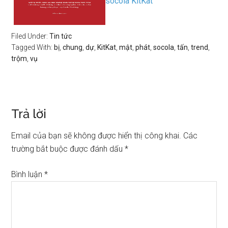
socola KitKat
Filed Under:
Tin tức
Tagged With:
bị
,
chung
,
dự
,
KitKat
,
mật
,
phát
,
socola
,
tấn
,
trend
,
trộm
,
vụ
Trả lời
Email của bạn sẽ không được hiển thị công khai.
Các
trường bắt buộc được đánh dấu
*
Bình luận
*