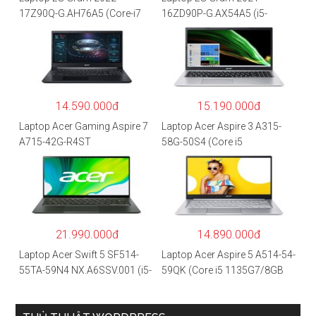
17Z90Q-G.AH76A5 (Core-i7
16ZD90P-G.AX54A5 (i5-
1260P/16GB/512GB/17″
1135G7/8GB RAM/512GB
WQXGA/Win 11/Xám)
SSD/16″WQXGA/Dos/Trắng)
14.590.000đ
15.190.000đ
Laptop Acer Gaming Aspire 7
Laptop Acer Aspire 3 A315-
A715-42G-R4ST
58G-50S4 (Core i5
NH.QAYSV.004 (R5
1135G7/8GB
5500U/8GB RAM/256GB
RAM/512GB/15.6″FHD/MX35
SSD/15.6″FHD IPS/GTX1650
0 2GB/Win 10/Bạc)
4GB/Win10) – Hàng chính
hãng
21.990.000đ
14.890.000đ
Laptop Acer Swift 5 SF514-
Laptop Acer Aspire 5 A514-54-
55TA-59N4 NX.A6SSV.001 (i5-
59QK (Core i5 1135G7/8GB
1135G7/16GB RAM/1TB
RAM/512GB/14″FHD/Win
SSD/14″FHD_Touch/Win10/X
11/Vàng)