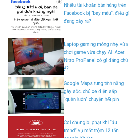
Nhiều tài khoản bán hàng trên
Facebook bị “bay màu”, điều gì
đang xảy ra?
Laptop gaming mỏng nhẹ, vừa
chơi game vừa chạy AI: Acer
Nitro ProPanel có gì đáng chú
ý?
Google Maps tung tính năng
gây sốc, chủ xe điện sắp
“quên luôn” chuyện hết pin
Coi chừng bị phạt khi “đu
trend” vụ mất trộm 12 tấn