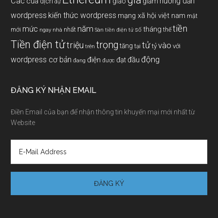
Các
hướng dẫn
của
giảm
dịch
giao
dự
wordpress
kiến thức wordpress
mạng xã hội việt nam
mật
tiền
năm
mức
tháng
mới
nhất
thế
số
ngay
nhà
Sàn tiền điện tử
Tiền điện tử
trọng
triệu
tử
vào
tăng
tỷ
với
tại
trên
động
wordpress cơ bản
điện
đầu
đạt
đang
được
ĐĂNG KÝ NHẬN EMAIL
Điền Email của bạn để nhận thông tin khuyến mại mới nhất từ
Website