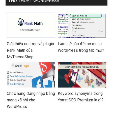
anh) – Hàng chính hãng
THỦ THUẬT WORDPRESS
Giới thiệu sơ lược về plugin
Làm thế nào để mở menu
Rank Math của
WordPress trong tab mới?
MyThemeShop
Chức năng đăng nhập bằng
Keyword synonyms trong
mạng xã hội cho
Yoast SEO Premium là gì?
WordPress