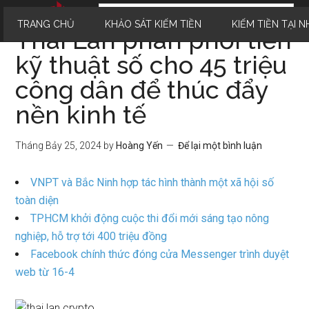
TRANG CHỦ
KHẢO SÁT KIẾM TIỀN
KIẾM TIỀN TẠI N
Thái Lan phân phối tiền
kỹ thuật số cho 45 triệu
công dân để thúc đẩy
nền kinh tế
Tháng Bảy 25, 2024
by
Hoàng Yến
Để lại một bình luận
VNPT và Bắc Ninh hợp tác hình thành một xã hội số
toàn diện
TPHCM khởi động cuộc thi đổi mới sáng tạo nông
nghiệp, hỗ trợ tới 400 triệu đồng
Facebook chính thức đóng cửa Messenger trình duyệt
web từ 16-4