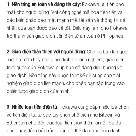
1. Nền tảng an toàn và đáng tin cậy:
Fokawa ưu tiên bảo
mật cho người dùng. Với công nghệ mã hóa tiên tiến và
các biện pháp bảo mật mạnh mẽ, tài sản và thông tin cá
nhân của bạn được bảo vệ tốt. Điều này làm cho Fokawa
trở thành sàn giao dịch tiền điện tử an toàn ở Philippines.
2. Giao diện thân thiện với người dùng:
Cho dù bạn là người
mới bắt đầu hay nhà giao dịch có kinh nghiệm, giao diện
trực quan của Fokawa giúp bạn dễ dàng điều hướng và
giao dịch. Nền tảng này được thiết kế để cung cấp trải
nghiệm giao dịch liền mạch, cho phép bạn tập trung vào
chiến lược giao dịch của mình.
3. Nhiều loại tiền điện tử:
Fokawa cung cấp nhiều lựa chọn
về tiền điện tử, từ các tùy chọn phổ biến như Bitcoin và
Ethereum cho đến các loại tiền thay thế mới nổi. Sự đa
dạng này đảm bảo rằng bạn có thể đa dạng hóa danh