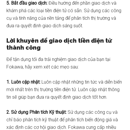
5. Bắt đầu giao dịch:
Điều hướng đến phần giao dịch và
khám phá các loại tiền điện tử có sẵn. Sử dụng các công
cụ và tính năng của nền tảng để phân tích thị trường và
đưa ra quyết định giao dịch sáng suốt.
Lời khuyên để giao dịch tiền điện tử
thành công
Để tận dụng tối đa trải nghiệm giao dịch của bạn tại
Fokawa, hãy xem xét các mẹo sau:
1. Luôn cập nhật:
Luôn cập nhật những tin tức và diễn biến
mới nhất trên thị trường tiền điện tử. Luôn cập nhật thông
tin sẽ giúp bạn đưa ra quyết định giao dịch tốt hơn.
2. Sử dụng Phân tích Kỹ thuật:
Sử dụng các công cụ và
chỉ báo phân tích kỹ thuật để phân tích biến động giá và
xác định các cơ hội giao dịch. Fokawa cung cấp nhiều