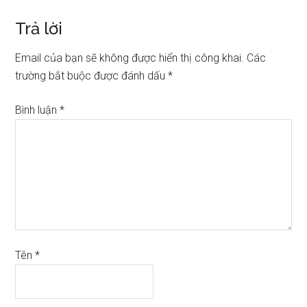
Trả lời
Email của bạn sẽ không được hiển thị công khai.
Các
trường bắt buộc được đánh dấu
*
Bình luận
*
Tên
*