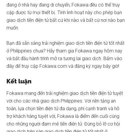
đang ở nhà hay đang di chuyển, Fokawa đều có thể truy
cập được từ mọi thiết bị. Tính linh hoạt này cho phép bạn
giao dịch tiền điện tử bất cứ khi nào và bất cứ nơi nào bạn
muốn.
Bạn đã sẵn sàng trải nghiệm giao dịch tiền điện tử tốt nhất
ở Philippines chưa? Hãy tham gia Fokawa ngay hôm nay
và bắt đầu hành trình mở ra tương lai giao dịch. Bấm vào
đây để truy cập
Fokawa.com
và đăng ký ngay bây giờ!
Kết luận
Fokawa mang đến trải nghiệm giao dịch tiền điện tử tuyệt
vời cho các nhà giao dịch Philippines. Với nền tảng an
toàn, lựa chọn tiền điện tử đa dạng, phí cạnh tranh và hỗ
trợ khách hàng tuyệt vời, Fokawa là điểm đến cuối cùng
cho những người đam mê tiền điện tử. Đừng bỏ lỡ cơ hội
giao dịch trên sàn giao dịch tiền điện tử tốt nhất ở