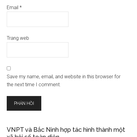
Email
*
Trang web
Save my name, email, and website in this browser for
the next time I comment.
VNPT và Bắc Ninh hợp tác hình thành một