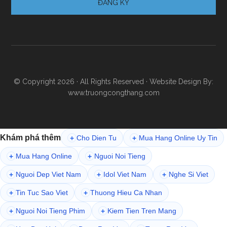
© Copyright 2026 · All Rights Reserved · Website Design By:
www.truongcongthang.com
Khám phá thêm
Cho Dien Tu
Mua Hang Online Uy Tin
+
+
Mua Hang Online
Nguoi Noi Tieng
+
+
Nguoi Dep Viet Nam
Idol Viet Nam
Nghe Si Viet
+
+
+
Tin Tuc Sao Viet
Thuong Hieu Ca Nhan
+
+
Nguoi Noi Tieng Phim
Kiem Tien Tren Mang
+
+