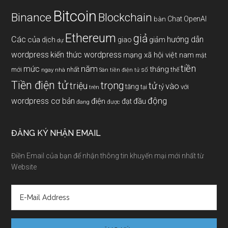
Bitcoin
Binance
Blockchain
Chat OpenAI
bàn
Ethereum
giả
Các
hướng dẫn
của
giảm
dịch
giao
dự
wordpress
kiến thức wordpress
mạng xã hội việt nam
mật
tiền
năm
mức
tháng
mới
nhất
thế
số
ngay
nhà
Sàn tiền điện tử
Tiền điện tử
trọng
triệu
tử
vào
tăng
tỷ
với
tại
trên
động
wordpress cơ bản
điện
đầu
đạt
đang
được
ĐĂNG KÝ NHẬN EMAIL
Điền Email của bạn để nhận thông tin khuyến mại mới nhất từ
Website