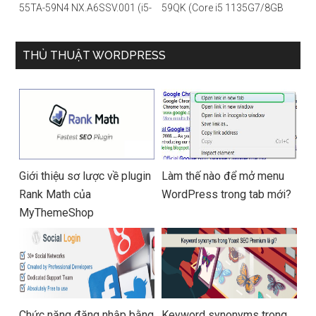
55TA-59N4 NX.A6SSV.001 (i5-
59QK (Core i5 1135G7/8GB
1135G7/16GB RAM/1TB
RAM/512GB/14″FHD/Win
SSD/14″FHD_Touch/Win10/X
11/Vàng)
anh) – Hàng chính hãng
THỦ THUẬT WORDPRESS
Giới thiệu sơ lược về plugin
Làm thế nào để mở menu
Rank Math của
WordPress trong tab mới?
MyThemeShop
Chức năng đăng nhập bằng
Keyword synonyms trong