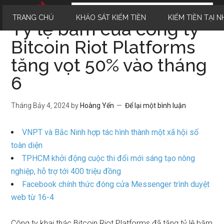
TRANG CHỦ
KHẢO SÁT KIẾM TIỀN
KIẾM TIỀN TẠI N
Tỷ lệ băm của công ty
Bitcoin Riot Platforms
tăng vọt 50% vào tháng
6
Tháng Bảy 4, 2024
by
Hoàng Yến
Để lại một bình luận
VNPT và Bắc Ninh hợp tác hình thành một xã hội số
toàn diện
TPHCM khởi động cuộc thi đổi mới sáng tạo nông
nghiệp, hỗ trợ tới 400 triệu đồng
Facebook chính thức đóng cửa Messenger trình duyệt
web từ 16-4
Công ty khai thác Bitcoin Riot Platforms đã tăng tỷ lệ băm