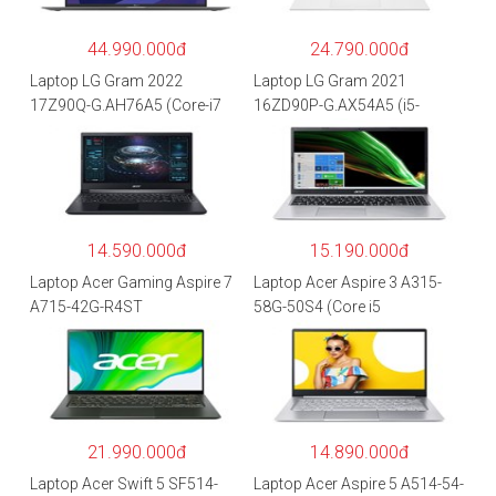
44.990.000đ
24.790.000đ
Laptop LG Gram 2022
Laptop LG Gram 2021
17Z90Q-G.AH76A5 (Core-i7
16ZD90P-G.AX54A5 (i5-
1260P/16GB/512GB/17″
1135G7/8GB RAM/512GB
WQXGA/Win 11/Xám)
SSD/16″WQXGA/Dos/Trắng)
14.590.000đ
15.190.000đ
Laptop Acer Gaming Aspire 7
Laptop Acer Aspire 3 A315-
A715-42G-R4ST
58G-50S4 (Core i5
NH.QAYSV.004 (R5
1135G7/8GB
5500U/8GB RAM/256GB
RAM/512GB/15.6″FHD/MX35
SSD/15.6″FHD IPS/GTX1650
0 2GB/Win 10/Bạc)
4GB/Win10) – Hàng chính
hãng
21.990.000đ
14.890.000đ
Laptop Acer Swift 5 SF514-
Laptop Acer Aspire 5 A514-54-