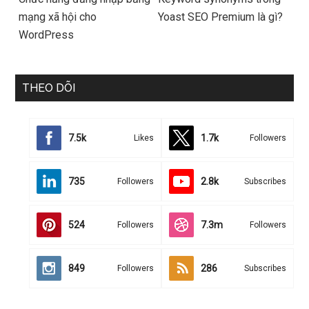
mạng xã hội cho
Yoast SEO Premium là gì?
WordPress
THEO DÕI
7.5k
1.7k
Likes
Followers
735
2.8k
Followers
Subscribes
524
7.3m
Followers
Followers
849
286
Followers
Subscribes