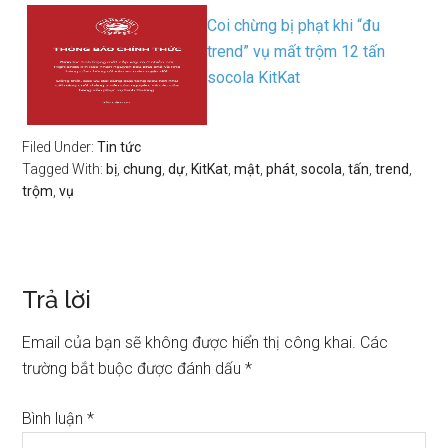
Coi chừng bị phạt khi “đu
trend” vụ mất trộm 12 tấn
socola KitKat
Filed Under:
Tin tức
Tagged With:
bị
,
chung
,
dự
,
KitKat
,
mật
,
phát
,
socola
,
tấn
,
trend
,
trộm
,
vụ
Trả lời
Email của bạn sẽ không được hiển thị công khai.
Các
trường bắt buộc được đánh dấu
*
Bình luận
*