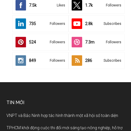
7.5k
1.7k
Likes
Followers
735
2.8k
Followers
Subscribes
524
7.3m
Followers
Followers
849
286
Followers
Subscribes
TIN MỚI
VNPT và Bắc Ninh hợp tác hình thành một xã hội số toàn diện
TPHCM khởi động cuộc thi đổi mới sáng tạo nông nghiệp, hỗ trợ