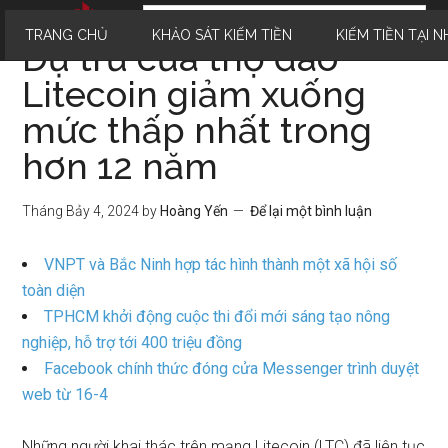
TRANG CHỦ
KHẢO SÁT KIẾM TIỀN
KIẾM TIỀN TẠI N
Dự trữ của thợ đào
Litecoin giảm xuống
mức thấp nhất trong
hơn 12 năm
Tháng Bảy 4, 2024
by
Hoàng Yến
Để lại một bình luận
VNPT và Bắc Ninh hợp tác hình thành một xã hội số
toàn diện
TPHCM khởi động cuộc thi đổi mới sáng tạo nông
nghiệp, hỗ trợ tới 400 triệu đồng
Facebook chính thức đóng cửa Messenger trình duyệt
web từ 16-4
Những người khai thác trên mạng Litecoin (LTC) đã liên tục