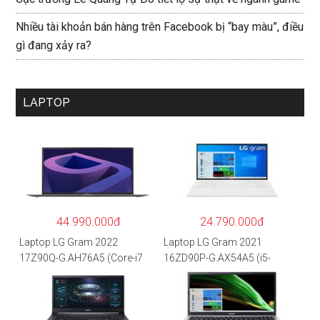
Nhiều tài khoản bán hàng trên Facebook bị “bay màu”, điều
gì đang xảy ra?
LAPTOP
44.990.000đ
24.790.000đ
Laptop LG Gram 2022
Laptop LG Gram 2021
17Z90Q-G.AH76A5 (Core-i7
16ZD90P-G.AX54A5 (i5-
1260P/16GB/512GB/17″
1135G7/8GB RAM/512GB
WQXGA/Win 11/Xám)
SSD/16″WQXGA/Dos/Trắng)