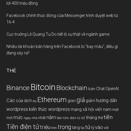
tới 400 triệu đồng
Facebook chính thức đóng cửa Messenger trình duyệt web từ
16-4
Cục trưởng Lê Quang Tự Do tiết lộ sự thật về ngành game
Nhiều tài khoản bán hàng trên Facebook bị “bay màu”, điều gì
đang xảy ra?
THẺ
Bitcoin
Binance
Blockchain
Chat OpenAI
bàn
Ethereum
giả
Các
hướng dẫn
của
giảm
dịch
giao
dự
wordpress
kiến thức wordpress
mạng xã hội việt nam
mật
tiền
năm
mức
tháng
mới
nhất
thế
số
ngay
nhà
Sàn tiền điện tử
Tiền điện tử
trọng
triệu
tử
vào
tăng
tỷ
với
tại
trên