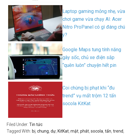
Laptop gaming mỏng nhẹ, vừa
chơi game vừa chạy AI: Acer
Nitro ProPanel có gì đáng chú
ý?
Google Maps tung tính năng
gây sốc, chủ xe điện sắp
“quên luôn” chuyện hết pin
Coi chừng bị phạt khi “đu
trend” vụ mất trộm 12 tấn
socola KitKat
Filed Under:
Tin tức
Tagged With:
bị
,
chung
,
dự
,
KitKat
,
mật
,
phát
,
socola
,
tấn
,
trend
,