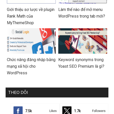
Giới thiệu sơ lược về plugin
Làm thế nào để mở menu
Rank Math của
WordPress trong tab mới?
MyThemeShop
Chức năng đăng nhập bằng
Keyword synonyms trong
mạng xã hội cho
Yoast SEO Premium là gì?
WordPress
THEO DÕI
7.5k
1.7k
Likes
Followers