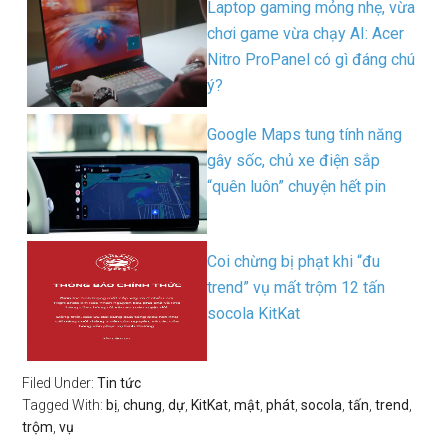
Laptop gaming mỏng nhẹ, vừa
chơi game vừa chạy AI: Acer
Nitro ProPanel có gì đáng chú
ý?
Google Maps tung tính năng
gây sốc, chủ xe điện sắp
“quên luôn” chuyện hết pin
Coi chừng bị phạt khi “đu
trend” vụ mất trộm 12 tấn
socola KitKat
Filed Under:
Tin tức
Tagged With:
bị
,
chung
,
dự
,
KitKat
,
mật
,
phát
,
socola
,
tấn
,
trend
,
trộm
,
vụ