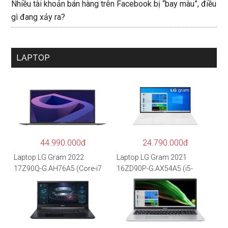
Nhiều tài khoản bán hàng trên Facebook bị “bay màu”, điều
gì đang xảy ra?
LAPTOP
44.990.000đ
24.790.000đ
Laptop LG Gram 2022
Laptop LG Gram 2021
17Z90Q-G.AH76A5 (Core-i7
16ZD90P-G.AX54A5 (i5-
1260P/16GB/512GB/17″
1135G7/8GB RAM/512GB
WQXGA/Win 11/Xám)
SSD/16″WQXGA/Dos/Trắng)