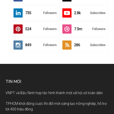
735
2.8k
Followers
Subscribes
524
7.3m
Followers
Followers
849
286
Followers
Subscribes
TIN MỚI
VNPT và Bắc Ninh hợp tác hình thành một xã hội số toàn diện
TPHCM khởi động cuộc thi đổi mới sáng tạo nông nghiệp, hỗ trợ
tới 400 triệu đồng