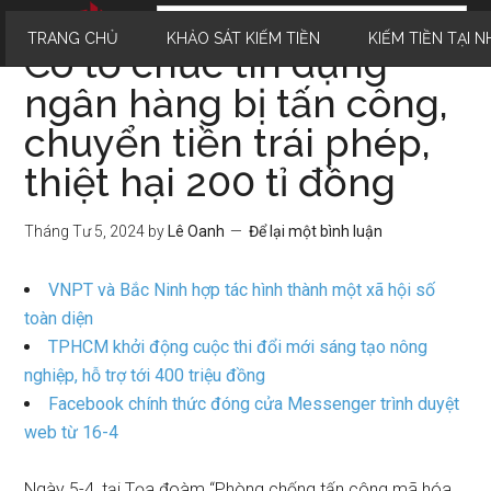
TRANG CHỦ
KHẢO SÁT KIẾM TIỀN
KIẾM TIỀN TẠI N
Có tổ chức tín dụng
ngân hàng bị tấn công,
chuyển tiền trái phép,
thiệt hại 200 tỉ đồng
Tháng Tư 5, 2024
by
Lê Oanh
Để lại một bình luận
VNPT và Bắc Ninh hợp tác hình thành một xã hội số
toàn diện
TPHCM khởi động cuộc thi đổi mới sáng tạo nông
nghiệp, hỗ trợ tới 400 triệu đồng
Facebook chính thức đóng cửa Messenger trình duyệt
web từ 16-4
Ngày 5-4, tại Tọa đoàm “Phòng chống tấn công mã hóa