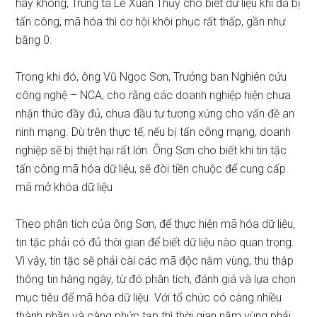
hay không, Trung tá Lê Xuân Thủy cho biết dữ liệu khi đã bị
tấn công, mã hóa thì cơ hội khôi phục rất thấp, gần như
bằng 0.
Trong khi đó, ông Vũ Ngọc Sơn, Trưởng ban Nghiên cứu
công nghệ – NCA, cho rằng các doanh nghiệp hiện chưa
nhận thức đầy đủ, chưa đầu tư tương xứng cho vấn đề an
ninh mạng. Dù trên thực tế, nếu bị tấn công mạng, doanh
nghiệp sẽ bị thiệt hại rất lớn. Ông Sơn cho biết khi tin tặc
tấn công mã hóa dữ liệu, sẽ đòi tiền chuộc để cung cấp
mã mở khóa dữ liệu
Theo phân tích của ông Sơn, để thực hiện mã hóa dữ liệu,
tin tặc phải có đủ thời gian để biết dữ liệu nào quan trọng.
Vì vậy, tin tặc sẽ phải cài các mã độc nằm vùng, thu thập
thông tin hàng ngày, từ đó phân tích, đánh giá và lựa chọn
mục tiêu để mã hóa dữ liệu. Với tổ chức có càng nhiều
thành phần và càng phức tạp thì thời gian nằm vùng phải