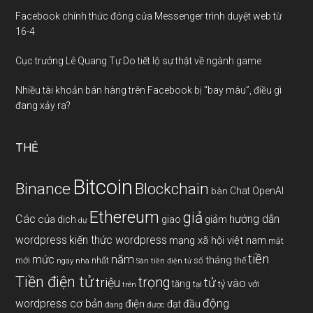
Facebook chính thức đóng cửa Messenger trình duyệt web từ
16-4
Cục trưởng Lê Quang Tự Do tiết lộ sự thật về ngành game
Nhiều tài khoản bán hàng trên Facebook bị “bay màu”, điều gì
đang xảy ra?
THẺ
Bitcoin
Binance
Blockchain
Chat OpenAI
bàn
Ethereum
giả
Các
hướng dẫn
của
giảm
dịch
giao
dự
wordpress
kiến thức wordpress
mạng xã hội việt nam
mật
tiền
năm
mức
tháng
mới
nhất
thế
số
ngay
nhà
Sàn tiền điện tử
Tiền điện tử
trọng
triệu
tử
vào
tăng
tỷ
với
tại
trên
động
wordpress cơ bản
điện
đầu
đạt
đang
được