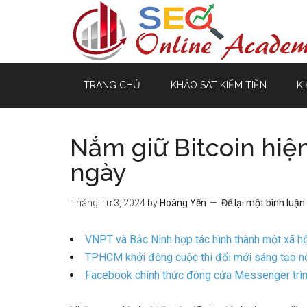
TRANG CHỦ
KHẢO SÁT KIẾM TIỀN
KI
Nắm giữ Bitcoin hiện
ngày
Tháng Tư 3, 2024
by
Hoàng Yến
Để lại một bình luận
VNPT và Bắc Ninh hợp tác hình thành một xã hộ
TPHCM khởi động cuộc thi đổi mới sáng tạo nôn
Facebook chính thức đóng cửa Messenger trìn