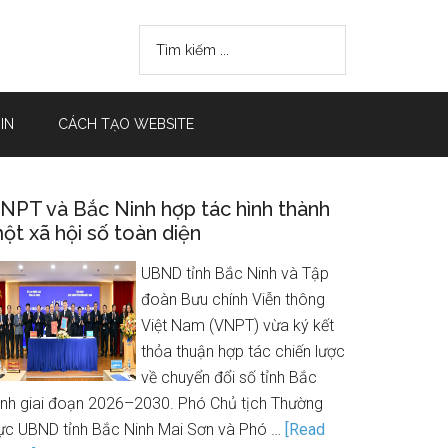
IN
CÁCH TẠO WEBSITE
NPT và Bắc Ninh hợp tác hình thành
ột xã hội số toàn diện
UBND tỉnh Bắc Ninh và Tập
đoàn Bưu chính Viễn thông
Việt Nam (VNPT) vừa ký kết
thỏa thuận hợp tác chiến lược
về chuyển đổi số tỉnh Bắc
inh giai đoạn 2026–2030. Phó Chủ tịch Thường
rực UBND tỉnh Bắc Ninh Mai Sơn và Phó …
[Read