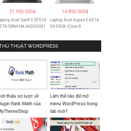
 Hàng chính hãng
21.990.000đ
14.890.000đ
aptop Acer Swift 5 SF514-
Laptop Acer Aspire 5 A514-
5TA-59N4 NX.A6SSV.001
54-59QK (Core i5
i5-1135G7/16GB
1135G7/8GB
AM/1TB
RAM/512GB/14″FHD/Win
SD/14″FHD_Touch/Win1
THỦ THUẬT WORDPRESS
11/Vàng)
/Xanh) – Hàng chính
ãng
iới thiệu sơ lược về
Làm thế nào để mở
lugin Rank Math của
menu WordPress trong
MyThemeShop
tab mới?