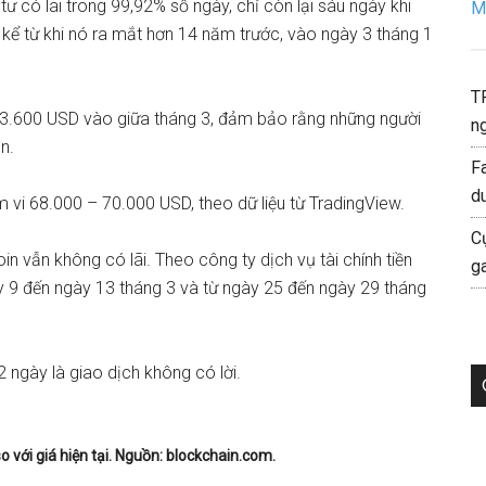
ư có lãi trong 99,92% số ngày, chỉ còn lại sáu ngày khi
Mo
 kể từ khi nó ra mắt hơn 14 năm trước, vào ngày 3 tháng 1
T
 73.600 USD vào giữa tháng 3, đảm bảo rằng những người
ng
n.
F
d
m vi 68.000 – 70.000 USD, theo dữ liệu từ TradingView.
C
oin vẫn không có lãi.
Theo
công ty dịch vụ tài chính tiền
g
y 9 đến ngày 13 tháng 3 và từ ngày 25 đến ngày 29 tháng
 ngày là giao dịch không có lời.
o với giá hiện tại. Nguồn: blockchain.com.