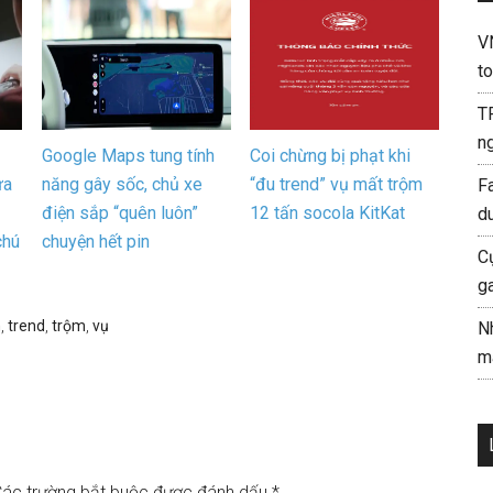
V
to
T
ng
Google Maps tung tính
Coi chừng bị phạt khi
ừa
năng gây sốc, chủ xe
“đu trend” vụ mất trộm
F
điện sắp “quên luôn”
12 tấn socola KitKat
d
chú
chuyện hết pin
C
g
n
,
trend
,
trộm
,
vụ
N
mà
ác trường bắt buộc được đánh dấu
*