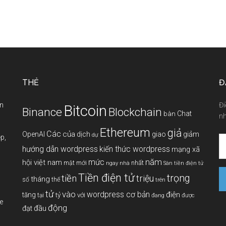
THẺ
Đ
àn
Đi
Bitcoin
Binance
Blockchain
Chat
bàn
nh
Ethereum
giả
Các
của
giảm
OpenAI
dịch
giao
dự
p,
hướng dẫn wordpress
kiến thức wordpress
mạng xã
năm
mức
hội việt nam
mới
nhất
mật
ngay
nhà
Sàn tiền điện tử
Tiền điện tử
tiền
trọng
triệu
tháng
thế
số
trên
tử
vào
wordpress cơ bản
điện
tăng
tỷ
với
tại
đang
được
e
động
đầu
đạt