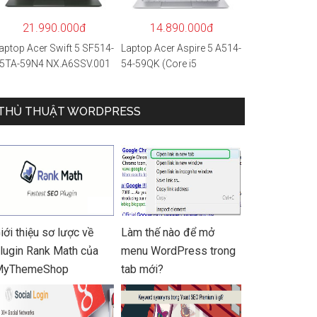
 Hàng chính hãng
21.990.000đ
14.890.000đ
aptop Acer Swift 5 SF514-
Laptop Acer Aspire 5 A514-
5TA-59N4 NX.A6SSV.001
54-59QK (Core i5
i5-1135G7/16GB
1135G7/8GB
AM/1TB
RAM/512GB/14″FHD/Win
SD/14″FHD_Touch/Win1
THỦ THUẬT WORDPRESS
11/Vàng)
/Xanh) – Hàng chính
ãng
iới thiệu sơ lược về
Làm thế nào để mở
lugin Rank Math của
menu WordPress trong
MyThemeShop
tab mới?