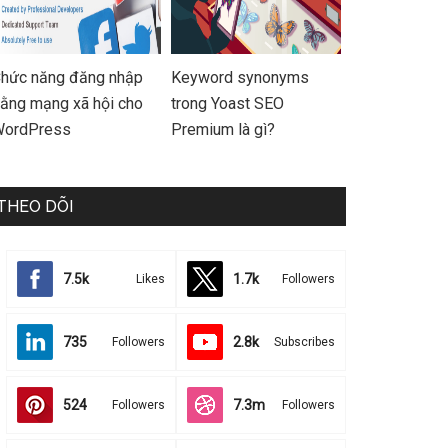
hức năng đăng nhập
Keyword synonyms
ằng mạng xã hội cho
trong Yoast SEO
ordPress
Premium là gì?
THEO DÕI
7.5k
1.7k
Likes
Followers
735
2.8k
Followers
Subscribes
524
7.3m
Followers
Followers