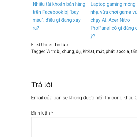
Nhiều tài khoản bán hàng
Laptop gaming mỏng
trên Facebook bị “bay
nhẹ, vừa chơi game v
màu”, điều gì đang xảy
chạy AI: Acer Nitro
ra?
ProPanel có gì đáng 
ý?
Filed Under:
Tin tức
Tagged With:
bị
,
chung
,
dự
,
KitKat
,
mật
,
phát
,
socola
,
tấ
Trả lời
Email của bạn sẽ không được hiển thị công khai.
C
Bình luận
*