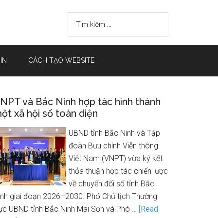
IN
CÁCH TẠO WEBSITE
NPT và Bắc Ninh hợp tác hình thành
ột xã hội số toàn diện
UBND tỉnh Bắc Ninh và Tập
đoàn Bưu chính Viễn thông
Việt Nam (VNPT) vừa ký kết
thỏa thuận hợp tác chiến lược
về chuyển đổi số tỉnh Bắc
inh giai đoạn 2026–2030. Phó Chủ tịch Thường
rực UBND tỉnh Bắc Ninh Mai Sơn và Phó …
[Read