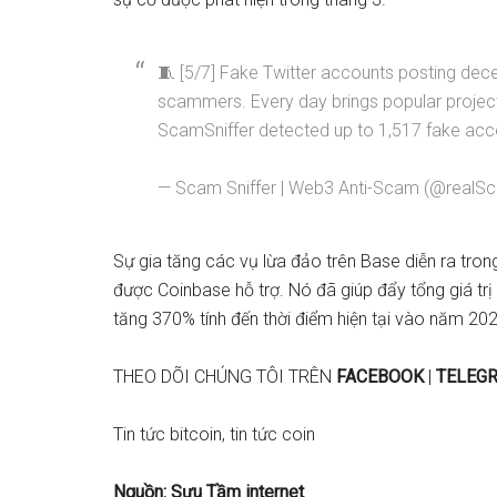
🧵 [5/7] Fake Twitter accounts posting dec
scammers. Every day brings popular project
ScamSniffer detected up to 1,517 fake acc
— Scam Sniffer | Web3 Anti-Scam (@realSca
Sự gia tăng các vụ lừa đảo trên Base diễn ra tro
được Coinbase hỗ trợ. Nó đã giúp đẩy tổng giá tr
tăng 370% tính đến thời điểm hiện tại vào năm 20
THEO DÕI CHÚNG TÔI TRÊN
FACEBOOK
|
TELEG
Tin tức bitcoin, tin tức coin
Nguồn: Sưu Tầm internet