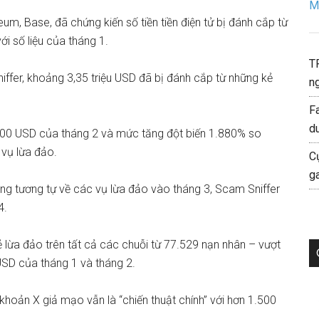
Mo
reum
, Base, đã chứng kiến ​​số tiền tiền điện tử bị đánh cắp từ
i số liệu của tháng 1.
T
ffer, khoảng 3,35 triệu USD đã bị đánh cắp từ những kẻ
ng
F
d
900 USD
của tháng 2
và mức tăng đột biến 1.880% so
vụ lừa đảo.
C
g
ng tương tự về các vụ lừa đảo vào tháng 3, Scam Sniffer
4.
 lừa đảo trên tất cả các chuỗi từ 77.529 nạn nhân – vượt
u USD của tháng 1 và tháng 2.
i khoản X giả mạo vẫn là “chiến thuật chính” với hơn 1.500