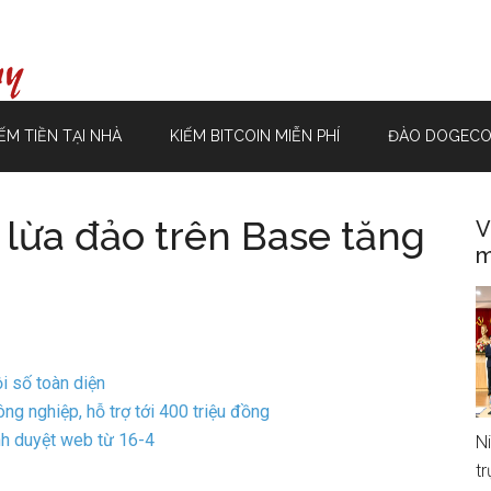
ẾM TIỀN TẠI NHÀ
KIẾM BITCOIN MIỄN PHÍ
ĐÀO DOGECO
 lừa đảo trên Base tăng
V
m
i số toàn diện
g nghiệp, hỗ trợ tới 400 triệu đồng
h duyệt web từ 16-4
N
t