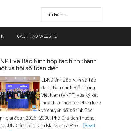
IN
CÁCH TẠO WEBSITE
NPT và Bắc Ninh hợp tác hình thành
ột xã hội số toàn diện
UBND tỉnh Bắc Ninh và Tập
đoàn Bưu chính Viễn thông
Việt Nam (VNPT) vừa ký kết
thỏa thuận hợp tác chiến lược
về chuyển đổi số tỉnh Bắc
inh giai đoạn 2026–2030. Phó Chủ tịch Thường
rực UBND tỉnh Bắc Ninh Mai Sơn và Phó …
[Read