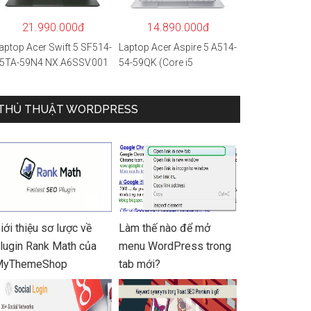
 Hàng chính hãng
21.990.000đ
14.890.000đ
aptop Acer Swift 5 SF514-
Laptop Acer Aspire 5 A514-
5TA-59N4 NX.A6SSV.001
54-59QK (Core i5
i5-1135G7/16GB
1135G7/8GB
AM/1TB
RAM/512GB/14″FHD/Win
SD/14″FHD_Touch/Win1
THỦ THUẬT WORDPRESS
11/Vàng)
/Xanh) – Hàng chính
ãng
iới thiệu sơ lược về
Làm thế nào để mở
lugin Rank Math của
menu WordPress trong
MyThemeShop
tab mới?