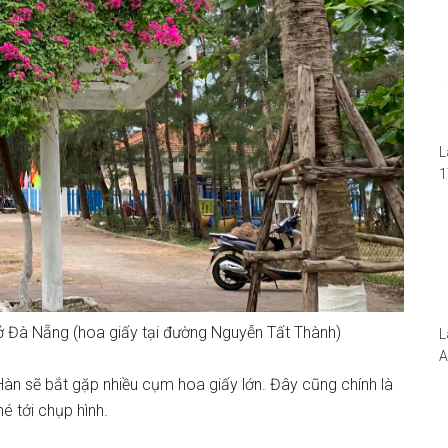
L
1
i
1
W
 ở Đà Nẵng (hoa giấy tại đường Nguyễn Tất Thành)
L
A
N
àn sẽ bắt gặp nhiều cụm hoa giấy lớn. Đây cũng chính là
5
é tới chụp hình.
S
I