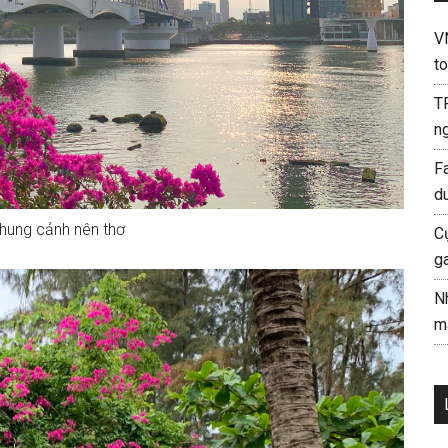
V
to
T
ng
F
d
hung cảnh nên thơ
C
g
N
mà