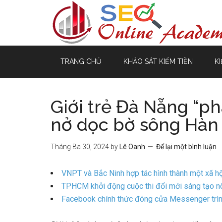
TRANG CHỦ
KHẢO SÁT KIẾM TIỀN
KI
Giới trẻ Đà Nẵng “ph
nở dọc bờ sông Hàn
Tháng Ba 30, 2024
by
Lê Oanh
Để lại một bình luận
VNPT và Bắc Ninh hợp tác hình thành một xã hộ
TPHCM khởi động cuộc thi đổi mới sáng tạo nôn
Facebook chính thức đóng cửa Messenger trìn