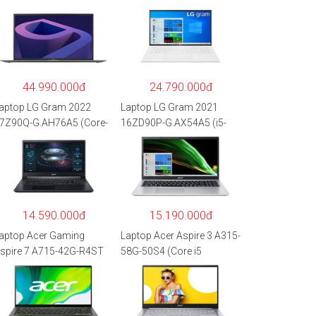
44.990.000đ
24.790.000đ
aptop LG Gram 2022
Laptop LG Gram 2021
7Z90Q-G.AH76A5 (Core-
16ZD90P-G.AX54A5 (i5-
7
1135G7/8GB RAM/512GB
260P/16GB/512GB/17″
SSD/16″WQXGA/Dos/Trắ
QXGA/Win 11/Xám)
ng)
14.590.000đ
15.190.000đ
aptop Acer Gaming
Laptop Acer Aspire 3 A315-
spire 7 A715-42G-R4ST
58G-50S4 (Core i5
H.QAYSV.004 (R5
1135G7/8GB
500U/8GB RAM/256GB
RAM/512GB/15.6″FHD/M
SD/15.6″FHD
X350 2GB/Win 10/Bạc)
PS/GTX1650 4GB/Win10)