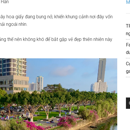
g Hàn
Mo
cây hoa giấy đang bung nở, khiến khung cảnh nơi đây vốn
ải ngoái nhìn.
T
ng
nắng thế nên không khó để bắt gặp vẻ đẹp thiên nhiên này
F
d
C
g