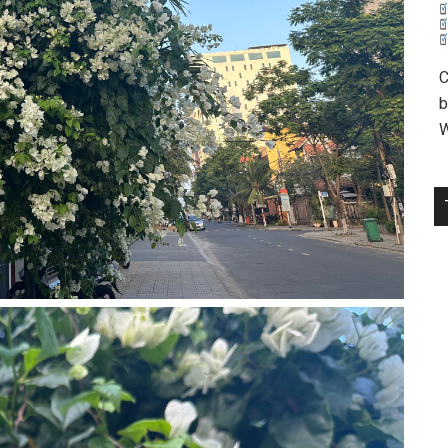
C
b
W