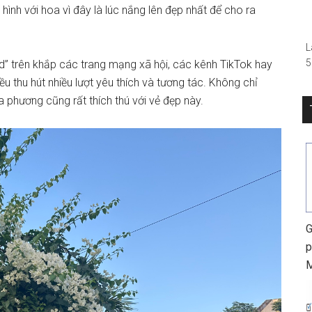
hình với hoa vì đây là lúc nắng lên đẹp nhất để cho ra
–
L
5
nd” trên khắp các trang mạng xã hội, các kênh TikTok hay
(
 thu hút nhiều lượt yêu thích và tương tác. Không chỉ
R
a phương cũng rất thích thú với vẻ đẹp này.
S
0
h
G
p