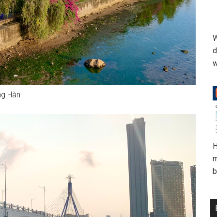
W
d
w
ng Hàn
H
m
b