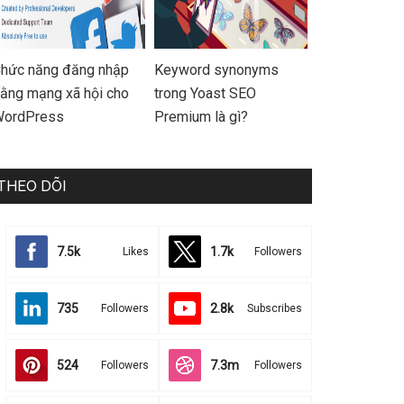
hức năng đăng nhập
Keyword synonyms
ằng mạng xã hội cho
trong Yoast SEO
ordPress
Premium là gì?
THEO DÕI
7.5k
1.7k
Likes
Followers
735
2.8k
Followers
Subscribes
524
7.3m
Followers
Followers