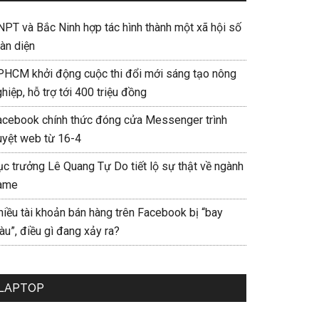
NPT và Bắc Ninh hợp tác hình thành một xã hội số
àn diện
PHCM khởi động cuộc thi đổi mới sáng tạo nông
hiệp, hỗ trợ tới 400 triệu đồng
acebook chính thức đóng cửa Messenger trình
uyệt web từ 16-4
ục trưởng Lê Quang Tự Do tiết lộ sự thật về ngành
ame
hiều tài khoản bán hàng trên Facebook bị “bay
u”, điều gì đang xảy ra?
LAPTOP