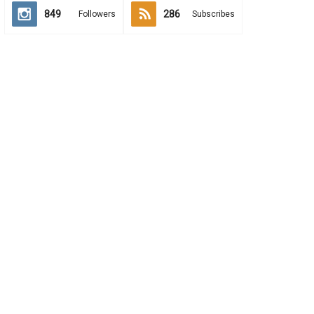
849
286
Followers
Subscribes