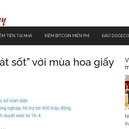
ẾM TIỀN TẠI NHÀ
KIẾM BITCOIN MIỄN PHÍ
ĐÀO DOGECO
át sốt” với mùa hoa giấy
V
m
i số toàn diện
g nghiệp, hỗ trợ tới 400 triệu đồng
h duyệt web từ 16-4
N
t