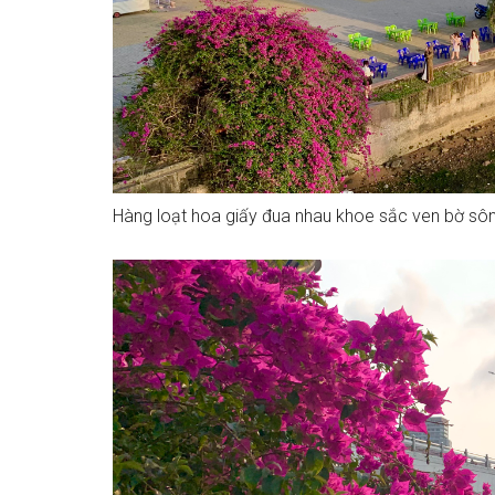
Hàng loạt hoa giấy đua nhau khoe sắc ven bờ sô