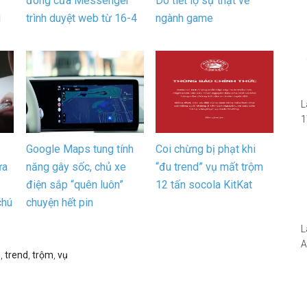
đóng cửa Messenger
Do tiết lộ sự thật về
i
trình duyệt web từ 16-4
ngành game
L
1
i
Google Maps tung tính
Coi chừng bị phạt khi
1
W
ừa
năng gây sốc, chủ xe
“đu trend” vụ mất trộm
điện sắp “quên luôn”
12 tấn socola KitKat
chú
chuyện hết pin
L
A
n
,
trend
,
trộm
,
vụ
N
5
S
I