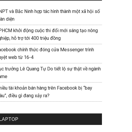
NPT và Bắc Ninh hợp tác hình thành một xã hội số
àn diện
PHCM khởi động cuộc thi đổi mới sáng tạo nông
hiệp, hỗ trợ tới 400 triệu đồng
acebook chính thức đóng cửa Messenger trình
uyệt web từ 16-4
ục trưởng Lê Quang Tự Do tiết lộ sự thật về ngành
ame
hiều tài khoản bán hàng trên Facebook bị “bay
u”, điều gì đang xảy ra?
LAPTOP