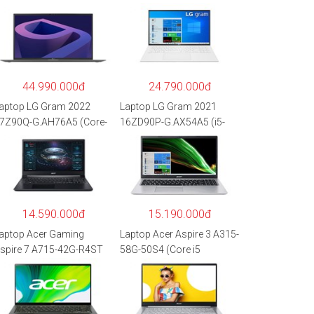
44.990.000đ
24.790.000đ
aptop LG Gram 2022
Laptop LG Gram 2021
7Z90Q-G.AH76A5 (Core-
16ZD90P-G.AX54A5 (i5-
7
1135G7/8GB RAM/512GB
260P/16GB/512GB/17″
SSD/16″WQXGA/Dos/Trắ
QXGA/Win 11/Xám)
ng)
14.590.000đ
15.190.000đ
aptop Acer Gaming
Laptop Acer Aspire 3 A315-
spire 7 A715-42G-R4ST
58G-50S4 (Core i5
H.QAYSV.004 (R5
1135G7/8GB
500U/8GB RAM/256GB
RAM/512GB/15.6″FHD/M
SD/15.6″FHD
X350 2GB/Win 10/Bạc)
PS/GTX1650 4GB/Win10)