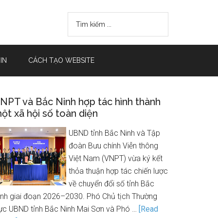
IN
CÁCH TẠO WEBSITE
NPT và Bắc Ninh hợp tác hình thành
ột xã hội số toàn diện
UBND tỉnh Bắc Ninh và Tập
đoàn Bưu chính Viễn thông
Việt Nam (VNPT) vừa ký kết
thỏa thuận hợp tác chiến lược
về chuyển đổi số tỉnh Bắc
inh giai đoạn 2026–2030. Phó Chủ tịch Thường
rực UBND tỉnh Bắc Ninh Mai Sơn và Phó …
[Read