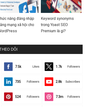
hức năng đăng nhập
Keyword synonyms
ằng mạng xã hội cho
trong Yoast SEO
ordPress
Premium là gì?
THEO DÕI
7.5k
1.7k
Likes
Followers
735
2.8k
Followers
Subscribes
524
7.3m
Followers
Followers