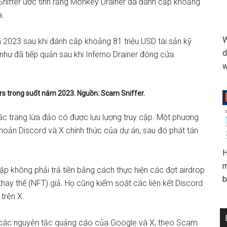
iffer ước tính rằng Monkey Drainer đã đánh cắp khoảng
a.
W
 2023 sau khi đánh cắp khoảng 81 triệu USD tài sản kỹ
d
như đã tiếp quản sau khi Inferno Drainer đóng cửa.
w
rs trong suốt năm 2023. Nguồn: Scam Sniffer.
ác trang lừa đảo có được lưu lượng truy cập. Một phương
khoản Discord và X chính thức của dự án, sau đó phát tán
H
m
ập không phải trả tiền bằng cách thực hiện các đợt airdrop
b
thay thế (NFT) giả. Họ cũng kiểm soát các liên kết Discord
trên X.
a các nguyên tắc quảng cáo của Google và X, theo Scam