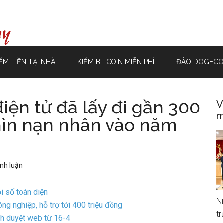
ẾM TIỀN TẠI NHÀ
KIẾM BITCOIN MIỄN PHÍ
ĐÀO DOGECO
điện tử đã lấy đi gần 300
V
m
hìn nạn nhân vào năm
ình luận
i số toàn diện
N
g nghiệp, hỗ trợ tới 400 triệu đồng
t
h duyệt web từ 16-4