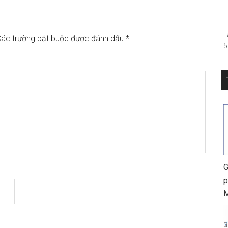
–
L
ác trường bắt buộc được đánh dấu
*
5
(
R
S
0
h
G
p