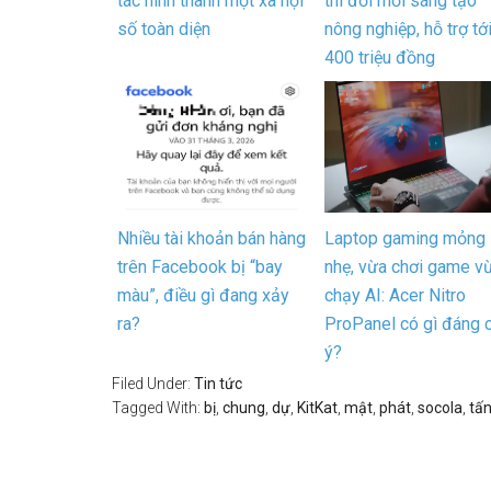
tác hình thành một xã hội
thi đổi mới sáng tạo
số toàn diện
nông nghiệp, hỗ trợ tớ
400 triệu đồng
Nhiều tài khoản bán hàng
Laptop gaming mỏng
trên Facebook bị “bay
nhẹ, vừa chơi game v
màu”, điều gì đang xảy
chạy AI: Acer Nitro
ra?
ProPanel có gì đáng 
ý?
Filed Under:
Tin tức
Tagged With:
bị
,
chung
,
dự
,
KitKat
,
mật
,
phát
,
socola
,
tấ