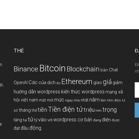
THẺ
Đ
àn
Đi
Bitcoin
Binance
Blockchain
Chat
bàn
nh
Ethereum
giả
Các
của
giảm
OpenAI
dịch
giao
dự
p,
hướng dẫn wordpress
kiến thức wordpress
mạng xã
năm
mức
hội việt nam
mới
nhất
mật
ngay
nhà
Sàn tiền điện tử
Tiền điện tử
tiền
trọng
triệu
tháng
thế
số
trên
tử
vào
wordpress cơ bản
điện
tăng
tỷ
với
tại
đang
được
e
động
đầu
đạt