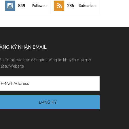
849
286
Followers
Subscribes
ĂNG KÝ NHẬN EMAIL
ền Email của bạn để nhận thông tin khuyến mại mới
ất từ Website