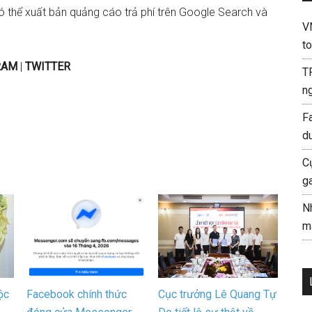
ó thể xuất bản quảng cáo trả phí trên Google Search và
V
to
RAM
|
TWITTER
T
ng
F
d
C
g
N
mà
ộc
Facebook chính thức
Cục trưởng Lê Quang Tự