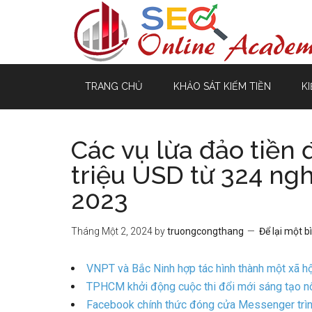
TRANG CHỦ
KHẢO SÁT KIẾM TIỀN
KI
Các vụ lừa đảo tiền 
triệu USD từ 324 ng
2023
Tháng Một 2, 2024
by
truongcongthang
Để lại một b
VNPT và Bắc Ninh hợp tác hình thành một xã hộ
TPHCM khởi động cuộc thi đổi mới sáng tạo nôn
Facebook chính thức đóng cửa Messenger trìn