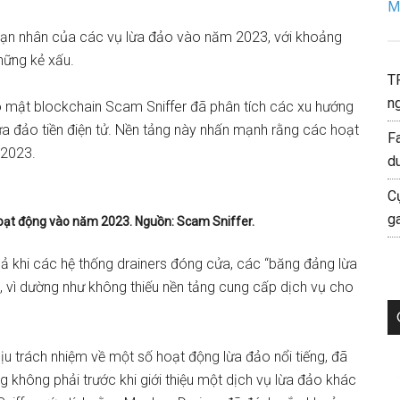
Mo
h nạn nhân của các vụ lừa đảo vào năm 2023, với khoảng
hững kẻ xấu.
T
ng
ảo mật
blockchain
Scam Sniffer
đã phân tích
các xu hướng
a đảo tiền điện tử. Nền tảng này nhấn mạnh rằng các hoạt
F
 2023.
d
C
g
hoạt động vào năm 2023. Nguồn: Scam Sniffer.
ả khi các hệ thống drainers đóng cửa, các “băng đảng lừa
c, vì dường như không thiếu nền tảng cung cấp dịch vụ cho
ịu trách nhiệm về một số hoạt động lừa đảo nổi tiếng, đã
không phải trước khi giới thiệu một dịch vụ lừa đảo khác