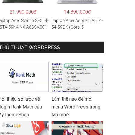
 Hàng chính hãng
21.990.000đ
14.890.000đ
aptop Acer Swift 5 SF514-
Laptop Acer Aspire 5 A514-
5TA-59N4 NX.A6SSV.001
54-59QK (Core i5
i5-1135G7/16GB
1135G7/8GB
AM/1TB
RAM/512GB/14″FHD/Win
SD/14″FHD_Touch/Win1
THỦ THUẬT WORDPRESS
11/Vàng)
/Xanh) – Hàng chính
ãng
iới thiệu sơ lược về
Làm thế nào để mở
lugin Rank Math của
menu WordPress trong
MyThemeShop
tab mới?