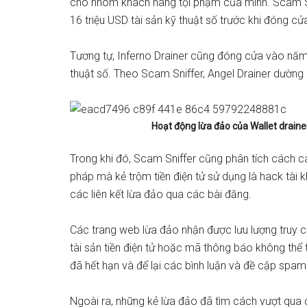
cho nhóm khách hàng tội phạm của mình. Scam Sn
16 triệu USD tài sản kỹ thuật số trước khi đóng cử
Tương tự, Inferno Drainer cũng đóng cửa vào năm
thuật số. Theo Scam Sniffer, Angel Drainer dường 
Hoạt động lừa đảo của Wallet draine
Trong khi đó, Scam Sniffer cũng phân tích cách c
pháp mà kẻ trộm tiền điện tử sử dụng là hack tài 
các liên kết lừa đảo qua các bài đăng.
Các trang web lừa đảo nhận được lưu lượng truy c
tài sản tiền điện tử hoặc mã thông báo không thể 
đã hết hạn và để lại các bình luận và đề cập spam 
Ngoài ra, những kẻ lừa đảo đã tìm cách vượt qu