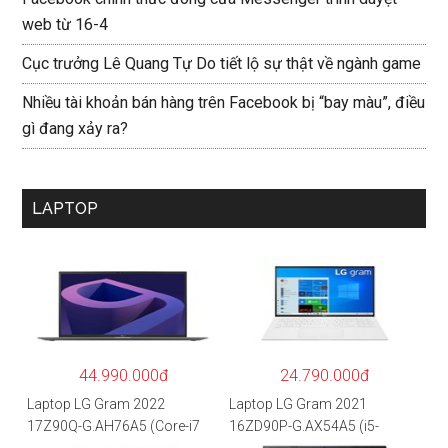
web từ 16-4
Cục trưởng Lê Quang Tự Do tiết lộ sự thật về ngành game
Nhiều tài khoản bán hàng trên Facebook bị “bay màu”, điều
gì đang xảy ra?
LAPTOP
44.990.000đ
24.790.000đ
Laptop LG Gram 2022
Laptop LG Gram 2021
17Z90Q-G.AH76A5 (Core-i7
16ZD90P-G.AX54A5 (i5-
1260P/16GB/512GB/17″
1135G7/8GB RAM/512GB