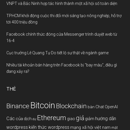
VNPT và Bắc Ninh hợp tác hình thành một xã hội số toàn diện
TPHCM khởi động cuộc thi đổi mới sáng tạo nông nghiệp, hỗ trợ
tới 400 triệu đồng
Facebook chính thức đóng cửa Messenger trình duyệt web từ
16-4
Cục trưởng Lê Quang Tự Do tiết lộ sự thật về ngành game
Nhiều tài khoản bán hàng trên Facebook bị “bay màu”, điều gì
đang xảy ra?
THẺ
Bitcoin
Binance
Blockchain
Chat OpenAI
bàn
Ethereum
giả
Các
hướng dẫn
của
giảm
dịch
giao
dự
wordpress
kiến thức wordpress
mạng xã hội việt nam
mật