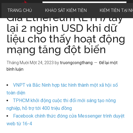
TRANG CHỦ
KHẢO SÁT KIẾM TIỀN
KIẾM TIỀN TẠI N
Giá Ethereum (ETH) lấy
lại 2 nghìn USD khi dữ
liệu cho thấy hoạt động
mạng tăng đột biến
Tháng Mười Một 24, 2023
by
truongcongthang
Để lại một
bình luận
VNPT và Bắc Ninh hợp tác hình thành một xã hội số
toàn diện
TPHCM khởi động cuộc thi đổi mới sáng tạo nông
nghiệp, hỗ trợ tới 400 triệu đồng
Facebook chính thức đóng cửa Messenger trình duyệt
web từ 16-4