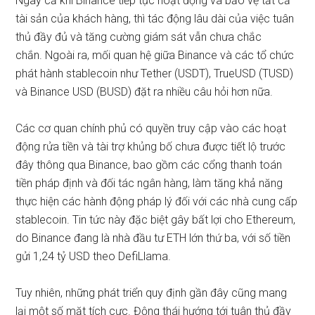
Ngay cả khi Binance tiếp tục hoạt động và bảo vệ tất cả
tài sản của khách hàng, thì tác động lâu dài của việc tuân
thủ đầy đủ và tăng cường giám sát vẫn chưa chắc
chắn. Ngoài ra, mối quan hệ giữa Binance và các tổ chức
phát hành stablecoin như Tether (USDT), TrueUSD (TUSD)
và Binance USD (BUSD) đặt ra nhiều câu hỏi hơn nữa.
Các cơ quan chính phủ có quyền truy cập vào các hoạt
động rửa tiền và tài trợ khủng bố chưa được tiết lộ trước
đây thông qua Binance, bao gồm các cổng thanh toán
tiền pháp định và đối tác ngân hàng, làm tăng khả năng
thực hiện các hành động pháp lý đối với các nhà cung cấp
stablecoin. Tin tức này đặc biệt gây bất lợi cho Ethereum,
do Binance đang là nhà đầu tư ETH lớn thứ ba, với số tiền
gửi 1,24 tỷ USD theo DefiLlama.
Tuy nhiên, những phát triển quy định gần đây cũng mang
lại một số mặt tích cực. Động thái hướng tới tuân thủ đầy