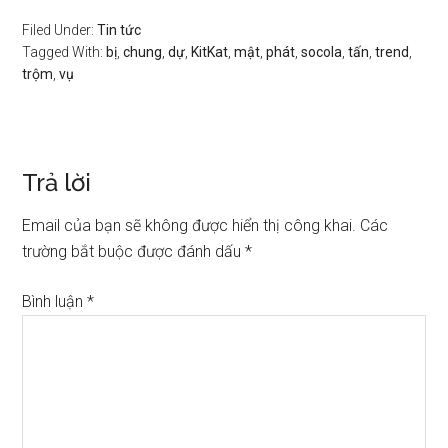
Filed Under:
Tin tức
Tagged With:
bị
,
chung
,
dự
,
KitKat
,
mật
,
phát
,
socola
,
tấn
,
trend
,
trộm
,
vụ
Trả lời
Email của bạn sẽ không được hiển thị công khai.
Các
trường bắt buộc được đánh dấu
*
Bình luận
*