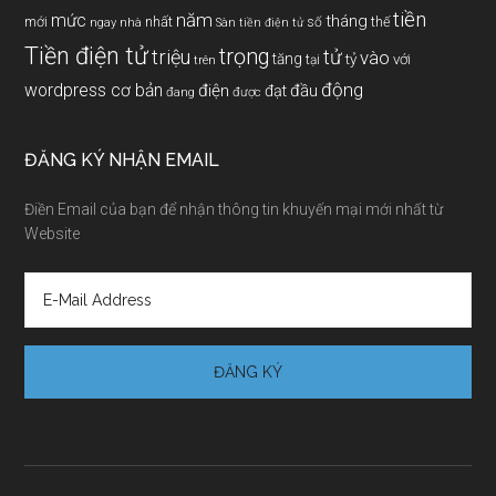
tiền
năm
mức
tháng
mới
nhất
thế
số
ngay
nhà
Sàn tiền điện tử
Tiền điện tử
trọng
triệu
tử
vào
tăng
tỷ
với
tại
trên
động
wordpress cơ bản
điện
đầu
đạt
đang
được
ĐĂNG KÝ NHẬN EMAIL
Điền Email của bạn để nhận thông tin khuyến mại mới nhất từ
Website