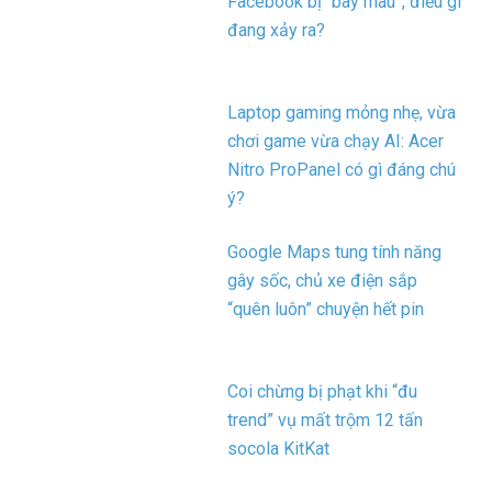
Facebook bị “bay màu”, điều gì
đang xảy ra?
Laptop gaming mỏng nhẹ, vừa
chơi game vừa chạy AI: Acer
Nitro ProPanel có gì đáng chú
ý?
Google Maps tung tính năng
gây sốc, chủ xe điện sắp
“quên luôn” chuyện hết pin
Coi chừng bị phạt khi “đu
trend” vụ mất trộm 12 tấn
socola KitKat