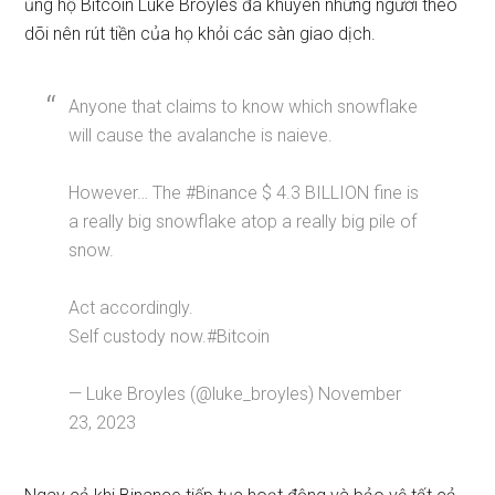
ủng hộ Bitcoin Luke Broyles đã khuyên những người theo
dõi nên rút tiền của họ khỏi các sàn giao dịch.
Anyone that claims to know which snowflake
will cause the avalanche is naieve.
However… The #Binance $ 4.3 BILLION fine is
a really big snowflake atop a really big pile of
snow.
Act accordingly.
Self custody now.#Bitcoin
— Luke Broyles (@luke_broyles) November
23, 2023