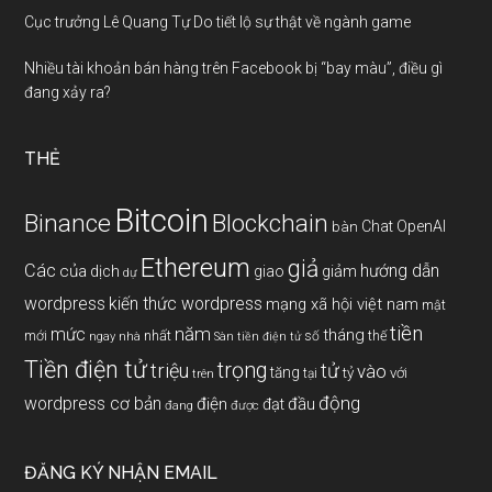
Cục trưởng Lê Quang Tự Do tiết lộ sự thật về ngành game
Nhiều tài khoản bán hàng trên Facebook bị “bay màu”, điều gì
đang xảy ra?
THẺ
Bitcoin
Binance
Blockchain
Chat OpenAI
bàn
Ethereum
giả
Các
hướng dẫn
của
giảm
dịch
giao
dự
wordpress
kiến thức wordpress
mạng xã hội việt nam
mật
tiền
năm
mức
tháng
mới
nhất
thế
số
ngay
nhà
Sàn tiền điện tử
Tiền điện tử
trọng
triệu
tử
vào
tăng
tỷ
với
tại
trên
động
wordpress cơ bản
điện
đầu
đạt
đang
được
ĐĂNG KÝ NHẬN EMAIL