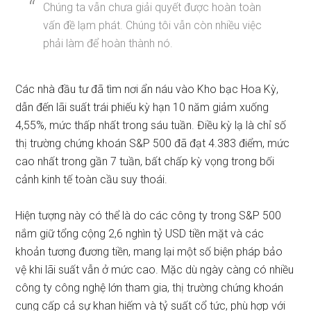
Chúng ta vẫn chưa giải quyết được hoàn toàn
vấn đề lạm phát. Chúng tôi vẫn còn nhiều việc
phải làm để hoàn thành nó.
Các nhà đầu tư đã tìm nơi ẩn náu vào Kho bạc Hoa Kỳ,
dẫn đến lãi suất trái phiếu kỳ hạn 10 năm giảm xuống
4,55%, mức thấp nhất trong sáu tuần. Điều kỳ lạ là chỉ số
thị trường chứng khoán S&P 500 đã đạt 4.383 điểm, mức
cao nhất trong gần 7 tuần, bất chấp kỳ vọng trong bối
cảnh kinh tế toàn cầu suy thoái.
Hiện tượng này có thể là do các công ty trong S&P 500
nắm giữ tổng cộng 2,6 nghìn tỷ USD tiền mặt và các
khoản tương đương tiền, mang lại một số biện pháp bảo
vệ khi lãi suất vẫn ở mức cao. Mặc dù ngày càng có nhiều
công ty công nghệ lớn tham gia, thị trường chứng khoán
cung cấp cả sự khan hiếm và tỷ suất cổ tức, phù hợp với