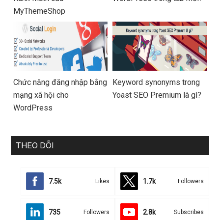
MyThemeShop
Chức năng đăng nhập bằng
Keyword synonyms trong
mạng xã hội cho
Yoast SEO Premium là gì?
WordPress
THEO DÕI
7.5k
1.7k
Likes
Followers
735
2.8k
Followers
Subscribes