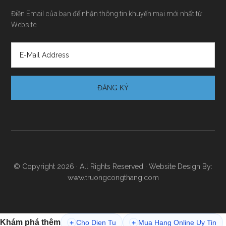
Điền Email của bạn để nhận thông tin khuyến mại mới nhất từ
Website
© Copyright 2026 · All Rights Reserved · Website Design By:
www.truongcongthang.com
Khám phá thêm
Cho Dien Tu
Mua Hang Online Uy Tin
+
+