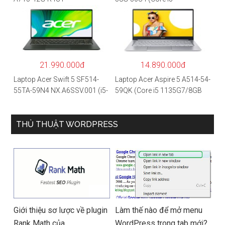
NH.QAYSV.004 (R5
1135G7/8GB
5500U/8GB RAM/256GB
RAM/512GB/15.6″FHD/MX35
SSD/15.6″FHD IPS/GTX1650
0 2GB/Win 10/Bạc)
4GB/Win10) – Hàng chính
hãng
21.990.000đ
14.890.000đ
Laptop Acer Swift 5 SF514-
Laptop Acer Aspire 5 A514-54-
55TA-59N4 NX.A6SSV.001 (i5-
59QK (Core i5 1135G7/8GB
1135G7/16GB RAM/1TB
RAM/512GB/14″FHD/Win
SSD/14″FHD_Touch/Win10/X
11/Vàng)
anh) – Hàng chính hãng
THỦ THUẬT WORDPRESS
Giới thiệu sơ lược về plugin
Làm thế nào để mở menu
Rank Math của
WordPress trong tab mới?