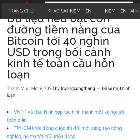
TRANG CHỦ
KHẢO SÁT KIẾM TIỀN
KIẾM TIỀN TẠI N
Dữ liệu nêu bật con
đường tiềm năng của
Bitcoin tới 40 nghìn
USD trong bối cảnh
kinh tế toàn cầu hỗn
loạn
Tháng Mười Một 8, 2023
by
truongcongthang
Để lại một bình
luận
VNPT và Bắc Ninh hợp tác hình thành một xã hội số
toàn diện
TPHCM khởi động cuộc thi đổi mới sáng tạo nông
nghiệp, hỗ trợ tới 400 triệu đồng