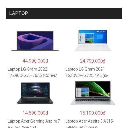
LAPTOP
44.990.000đ
24.790.000đ
Laptop LG Gram 2022
Laptop LG Gram 2021
17Z90Q-G.AH76A5 (Core-i7
16ZD90P-G.AX54A5 (i5-
1260P/16GB/512GB/17″
1135G7/8GB RAM/512GB
WQXGA/Win 11/Xám)
SSD/16″WQXGA/Dos/Trắng)
14.590.000đ
15.190.000đ
Laptop Acer Gaming Aspire 7
Laptop Acer Aspire 3 A315-
A715-42G-R4ST
58G-50S4 (Core i5