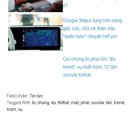
ý?
Google Maps tung tính năng
gây sốc, chủ xe điện sắp
“quên luôn” chuyện hết pin
Coi chừng bị phạt khi “đu
trend” vụ mất trộm 12 tấn
socola KitKat
Filed Under:
Tin tức
Tagged With:
bị
,
chung
,
dự
,
KitKat
,
mật
,
phát
,
socola
,
tấn
,
trend
,
trộm
,
vụ