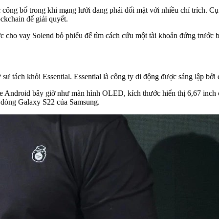
 công bố trong khi mạng lưới đang phải đối mặt với nhiều chỉ trích. Cụ 
ckchain để giải quyết.
hức cho vay Solend bỏ phiếu để tìm cách cứu một tài khoản đứng trước b
tách khỏi Essential. Essential là công ty di động được sáng lập bởi
ne Android bây giờ như màn hình OLED, kích thước hiển thị 6,67 inch 
ự dòng Galaxy S22 của Samsung.