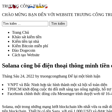
TRƯƠNG CÔNG THẮNG
CHÀO MỪNG BẠN ĐẾN VỚI WEBSITE TRƯƠNG CÔNG T
Trang Chủ
Khảo sát kiếm tiền
Kiếm tiền tại nhà
Kiếm Bitcoin miễn phí
Đào Dogecoin
Cách tạo Website
Solana công bố điện thoại thông minh tiền 
Tháng Sáu 24, 2022
by
truongcongthang
Để lại một bình luận
VNPT và Bắc Ninh hợp tác hình thành một xã hội số toàn diện
TPHCM khởi động cuộc thi đổi mới sáng tạo nông nghiệp, hỗ trợ t
Facebook chính thức đóng cửa Messenger trình duyệt web từ 16-
Solana, một trong những mạng lưới
blockchain
lớn nhất vừa ra mắt 
trên
blockchain
. Thiết bị có tên Saga, với giá 1.000 USD và được bá