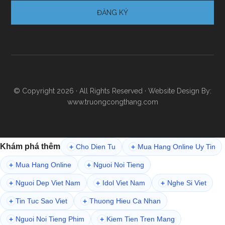
© Copyright 2026 · All Rights Reserved · Website Design By:
www.truongcongthang.com
Khám phá thêm
Cho Dien Tu
Mua Hang Online Uy Tin
+
+
Mua Hang Online
Nguoi Noi Tieng
+
+
Nguoi Dep Viet Nam
Idol Viet Nam
Nghe Si Viet
+
+
+
Tin Tuc Sao Viet
Thuong Hieu Ca Nhan
+
+
Nguoi Noi Tieng Phim
Kiem Tien Tren Mang
+
+