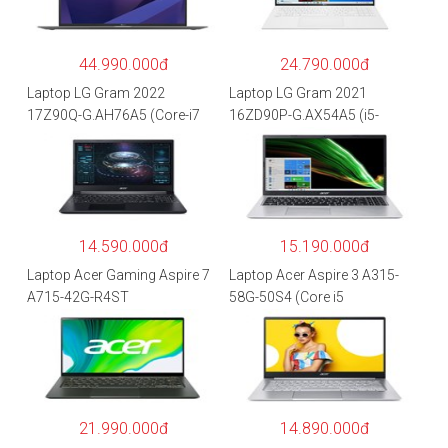
44.990.000đ
24.790.000đ
Laptop LG Gram 2022
Laptop LG Gram 2021
17Z90Q-G.AH76A5 (Core-i7
16ZD90P-G.AX54A5 (i5-
1260P/16GB/512GB/17″
1135G7/8GB RAM/512GB
WQXGA/Win 11/Xám)
SSD/16″WQXGA/Dos/Trắng)
14.590.000đ
15.190.000đ
Laptop Acer Gaming Aspire 7
Laptop Acer Aspire 3 A315-
A715-42G-R4ST
58G-50S4 (Core i5
NH.QAYSV.004 (R5
1135G7/8GB
5500U/8GB RAM/256GB
RAM/512GB/15.6″FHD/MX35
SSD/15.6″FHD IPS/GTX1650
0 2GB/Win 10/Bạc)
4GB/Win10) – Hàng chính
hãng
21.990.000đ
14.890.000đ