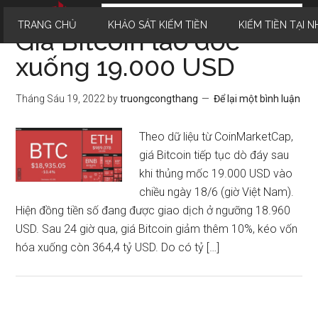
TRANG CHỦ
KHẢO SÁT KIẾM TIỀN
KIẾM TIỀN TẠI N
Giá Bitcoin lao dốc
xuống 19.000 USD
Tháng Sáu 19, 2022
by
truongcongthang
Để lại một bình luận
Theo dữ liệu từ CoinMarketCap,
giá Bitcoin tiếp tục dò đáy sau
khi thủng mốc 19.000 USD vào
chiều ngày 18/6 (giờ Việt Nam).
Hiện đồng tiền số đang được giao dịch ở ngưỡng 18.960
USD. Sau 24 giờ qua, giá Bitcoin giảm thêm 10%, kéo vốn
hóa xuống còn 364,4 tỷ USD. Do có tỷ […]