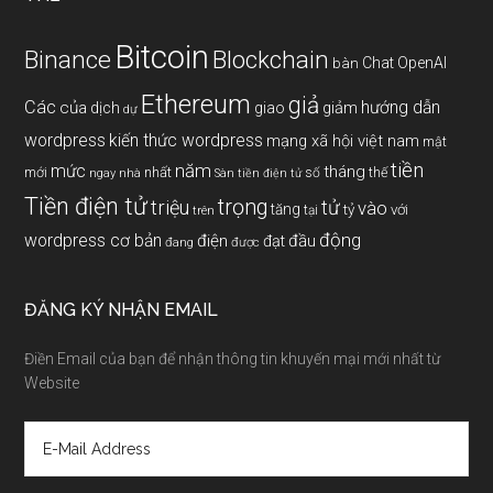
Bitcoin
Binance
Blockchain
Chat OpenAI
bàn
Ethereum
giả
Các
hướng dẫn
của
giảm
dịch
giao
dự
wordpress
kiến thức wordpress
mạng xã hội việt nam
mật
tiền
năm
mức
tháng
mới
nhất
thế
số
ngay
nhà
Sàn tiền điện tử
Tiền điện tử
trọng
triệu
tử
vào
tăng
tỷ
với
tại
trên
động
wordpress cơ bản
điện
đầu
đạt
đang
được
ĐĂNG KÝ NHẬN EMAIL
Điền Email của bạn để nhận thông tin khuyến mại mới nhất từ
Website