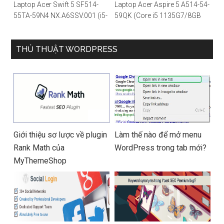
Laptop Acer Swift 5 SF514-
Laptop Acer Aspire 5 A514-54-
55TA-59N4 NX.A6SSV.001 (i5-
59QK (Core i5 1135G7/8GB
1135G7/16GB RAM/1TB
RAM/512GB/14″FHD/Win
SSD/14″FHD_Touch/Win10/X
11/Vàng)
anh) – Hàng chính hãng
THỦ THUẬT WORDPRESS
Giới thiệu sơ lược về plugin
Làm thế nào để mở menu
Rank Math của
WordPress trong tab mới?
MyThemeShop