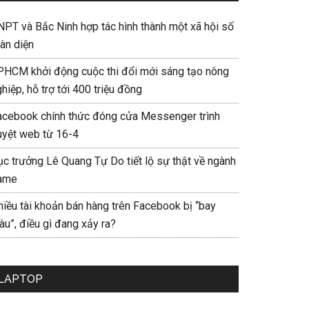
NPT và Bắc Ninh hợp tác hình thành một xã hội số
àn diện
PHCM khởi động cuộc thi đổi mới sáng tạo nông
hiệp, hỗ trợ tới 400 triệu đồng
acebook chính thức đóng cửa Messenger trình
uyệt web từ 16-4
ục trưởng Lê Quang Tự Do tiết lộ sự thật về ngành
ame
hiều tài khoản bán hàng trên Facebook bị “bay
u”, điều gì đang xảy ra?
LAPTOP