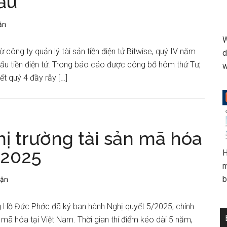
ấu
ận
W
công ty quản lý tài sản tiền điện tử Bitwise, quý IV năm
d
gấu tiền điện tử. Trong báo cáo được công bố hôm thứ Tư,
w
t quý 4 đầy rẫy […]
thị trường tài sản mã hóa
/2025
H
m
b
uận
 Hồ Đức Phớc đã ký ban hành Nghị quyết 5/2025, chính
ản mã hóa tại Việt Nam. Thời gian thí điểm kéo dài 5 năm,