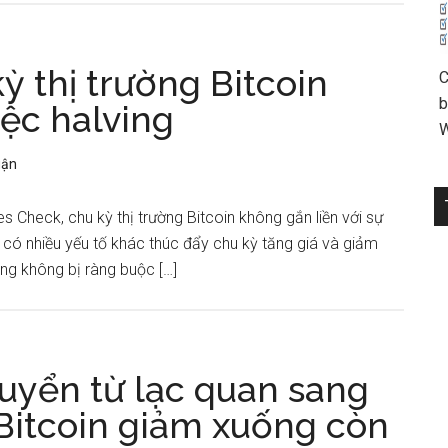
ỳ thị trường Bitcoin
C
b
iệc halving
W
uận
 Check, chu kỳ thị trường Bitcoin không gắn liền với sự
t có nhiều yếu tố khác thúc đẩy chu kỳ tăng giá và giảm
húng không bị ràng buộc […]
huyển từ lạc quan sang
 Bitcoin giảm xuống còn