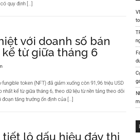
 có quy định […]
V
to
T
hiệt với doanh số bán
ng
 kể từ giữa tháng 6
F
d
ận
C
g
n-fungible token (NFT) đã giảm xuống còn 91,96 triệu USD
 nhất kể từ giữa tháng 6, theo dữ liệu từ nền tảng theo dõi
N
i đoạn tăng trưởng ổn định của […]
mà
 tiết lộ dấu hiệu đáy thị