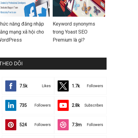
hức năng đăng nhập
Keyword synonyms
ằng mạng xã hội cho
trong Yoast SEO
ordPress
Premium là gì?
THEO DÕI
7.5k
1.7k
Likes
Followers
735
2.8k
Followers
Subscribes
524
7.3m
Followers
Followers