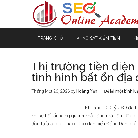
TRANG CHỦ
KHẢO SÁT KIẾM TIỀN
KI
Thị trường tiền điện
tình hình bất ổn địa 
Tháng Một 26, 2026
by
Hoàng Yến
Để lại một bình lu
Khoảng 100 tỷ USD đã bị 
khi sự bất ổn xung quanh khả năng một lần nữa c
đầu tư ồ ạt bán tháo. Các dân biểu Đảng Dân chủ 