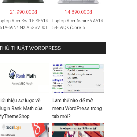
 Hàng chính hãng
21.990.000đ
14.890.000đ
aptop Acer Swift 5 SF514-
Laptop Acer Aspire 5 A514-
5TA-59N4 NX.A6SSV.001
54-59QK (Core i5
i5-1135G7/16GB
1135G7/8GB
AM/1TB
RAM/512GB/14″FHD/Win
SD/14″FHD_Touch/Win1
THỦ THUẬT WORDPRESS
11/Vàng)
/Xanh) – Hàng chính
ãng
iới thiệu sơ lược về
Làm thế nào để mở
lugin Rank Math của
menu WordPress trong
MyThemeShop
tab mới?