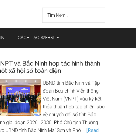
IN
CÁCH TẠO WEBSITE
NPT và Bắc Ninh hợp tác hình thành
ột xã hội số toàn diện
UBND tỉnh Bắc Ninh và Tập
đoàn Bưu chính Viễn thông
Việt Nam (VNPT) vừa ký kết
thỏa thuận hợp tác chiến lược
về chuyển đổi số tỉnh Bắc
inh giai đoạn 2026–2030. Phó Chủ tịch Thường
rực UBND tỉnh Bắc Ninh Mai Sơn và Phó …
[Read