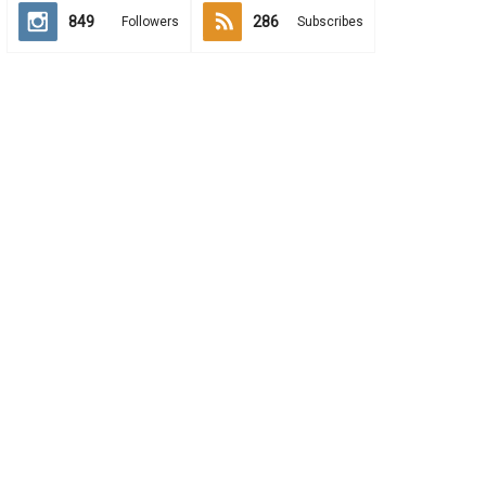
849
286
Followers
Subscribes