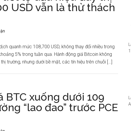
00 USD vẫn là thử thách
uận
L
 dịch quanh mức 108,700 USD, không thay đổi nhiều trong
1
khoảng 5% trong tuần qua. Hành động giá Bitcoin không
i
hị trường, nhưng dưới bề mặt, các tín hiệu trên chuỗi […]
1
W
iá BTC xuống dưới 109
L
ường “lao đao” trước PCE
A
N
5
S
I