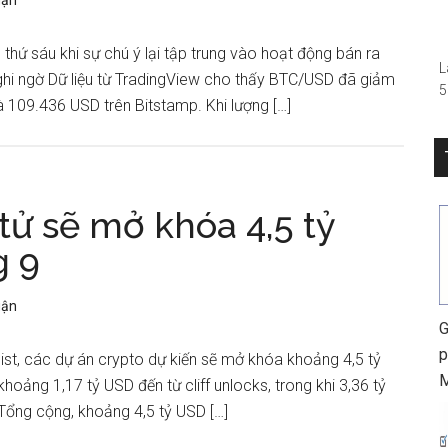
uận
–
thứ sáu khi sự chú ý lại tập trung vào hoạt động bán ra
L
nghi ngờ Dữ liệu từ TradingView cho thấy BTC/USD đã giảm
5
 109.436 USD trên Bitstamp. Khi lượng […]
(
R
S
0
h
 tử sẽ mở khóa 4,5 tỷ
g 9
uận
G
p
ist, các dự án crypto dự kiến sẽ mở khóa khoảng 4,5 tỷ
hoảng 1,17 tỷ USD đến từ cliff unlocks, trong khi 3,36 tỷ
Tổng cộng, khoảng 4,5 tỷ USD […]