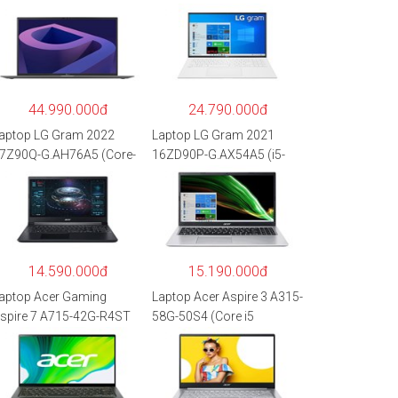
44.990.000đ
24.790.000đ
aptop LG Gram 2022
Laptop LG Gram 2021
7Z90Q-G.AH76A5 (Core-
16ZD90P-G.AX54A5 (i5-
7
1135G7/8GB RAM/512GB
260P/16GB/512GB/17″
SSD/16″WQXGA/Dos/Trắ
QXGA/Win 11/Xám)
ng)
14.590.000đ
15.190.000đ
aptop Acer Gaming
Laptop Acer Aspire 3 A315-
spire 7 A715-42G-R4ST
58G-50S4 (Core i5
H.QAYSV.004 (R5
1135G7/8GB
500U/8GB RAM/256GB
RAM/512GB/15.6″FHD/M
SD/15.6″FHD
X350 2GB/Win 10/Bạc)
PS/GTX1650 4GB/Win10)