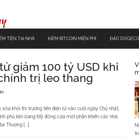
ẾM TIỀN TẠI NHÀ
KIẾM BITCOIN MIỄN PHÍ
ĐÀO DOGECO
 tử giảm 100 tỷ USD khi
V
m
chính trị leo thang
ận
xóa khỏi thị trường tiền điện tử vào cuối ngày Chủ nhật,
hính phủ liên bang Mỹ đóng cửa một phần khiến các nhà
tại Thượng […]
N
t