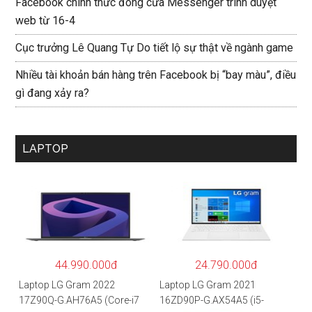
Facebook chính thức đóng cửa Messenger trình duyệt
web từ 16-4
Cục trưởng Lê Quang Tự Do tiết lộ sự thật về ngành game
Nhiều tài khoản bán hàng trên Facebook bị “bay màu”, điều
gì đang xảy ra?
LAPTOP
44.990.000đ
24.790.000đ
Laptop LG Gram 2022
Laptop LG Gram 2021
17Z90Q-G.AH76A5 (Core-i7
16ZD90P-G.AX54A5 (i5-