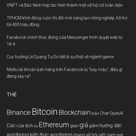
VNPT và Bắc Ninh hợp tác hình thành một xã hội số toàn diện
TPHCM khởi động cuộc thi đổi mới sáng tạo nông nghiệp, hỗ trợ
tới 400 triệu đồng
Facebook chính thức đóng cửa Messenger trình duyệt web từ
16-4
Cục trưởng Lê Quang Tự Do tiết lộ sự thật về ngành game
Nhiều tài khoản bán hàng trên Facebook bị “bay màu”, điều gì
đang xảy ra?
THẺ
Bitcoin
Binance
Blockchain
Chat OpenAI
bàn
Ethereum
giả
Các
hướng dẫn
của
giảm
dịch
giao
dự
wordpress
kiến thức wordpress
mạng xã hội việt nam
mật