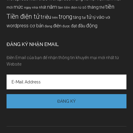
tiền
năm
mức
tháng
mới
nhất
thế
số
ngay
nhà
Sàn tiền điện tử
Tiền điện tử
trọng
triệu
tử
vào
tăng
tỷ
với
tại
trên
động
wordpress cơ bản
điện
đầu
đạt
đang
được
ĐĂNG KÝ NHẬN EMAIL
Điền Email của bạn để nhận thông tin khuyến mại mới nhất từ
Website