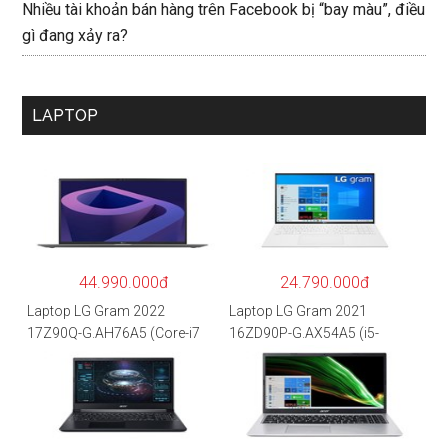
Nhiều tài khoản bán hàng trên Facebook bị “bay màu”, điều
gì đang xảy ra?
LAPTOP
44.990.000đ
24.790.000đ
Laptop LG Gram 2022
Laptop LG Gram 2021
17Z90Q-G.AH76A5 (Core-i7
16ZD90P-G.AX54A5 (i5-
1260P/16GB/512GB/17″
1135G7/8GB RAM/512GB
WQXGA/Win 11/Xám)
SSD/16″WQXGA/Dos/Trắng)