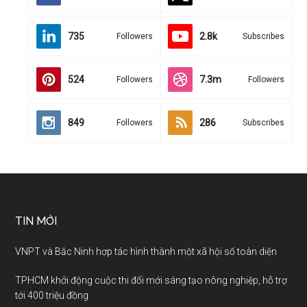
735
2.8k
Followers
Subscribes
524
7.3m
Followers
Followers
849
286
Followers
Subscribes
TIN MỚI
VNPT và Bắc Ninh hợp tác hình thành một xã hội số toàn diện
TPHCM khởi động cuộc thi đổi mới sáng tạo nông nghiệp, hỗ trợ
tới 400 triệu đồng