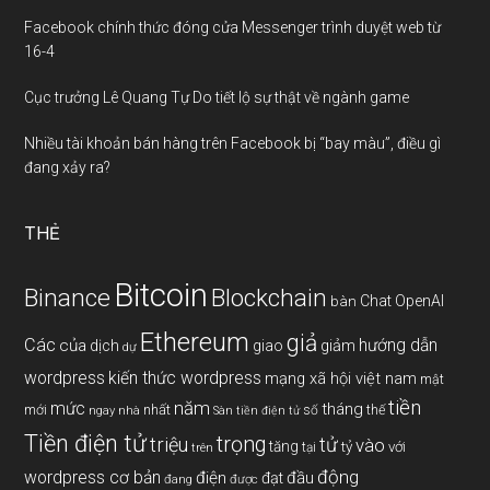
Facebook chính thức đóng cửa Messenger trình duyệt web từ
16-4
Cục trưởng Lê Quang Tự Do tiết lộ sự thật về ngành game
Nhiều tài khoản bán hàng trên Facebook bị “bay màu”, điều gì
đang xảy ra?
THẺ
Bitcoin
Binance
Blockchain
Chat OpenAI
bàn
Ethereum
giả
Các
hướng dẫn
của
giảm
dịch
giao
dự
wordpress
kiến thức wordpress
mạng xã hội việt nam
mật
tiền
năm
mức
tháng
mới
nhất
thế
số
ngay
nhà
Sàn tiền điện tử
Tiền điện tử
trọng
triệu
tử
vào
tăng
tỷ
với
tại
trên
động
wordpress cơ bản
điện
đầu
đạt
đang
được