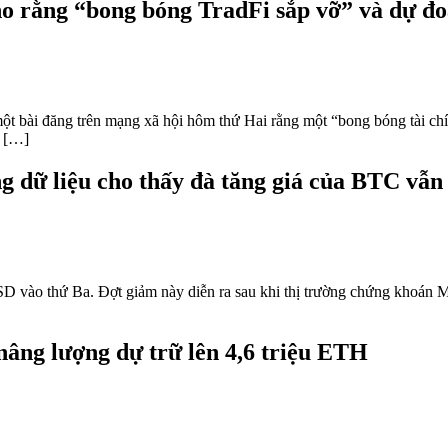
o rằng “bong bóng TradFi sắp vỡ” và dự đo
một bài đăng trên mạng xã hội hôm thứ Hai rằng một “bong bóng tài c
g […]
 dữ liệu cho thấy đà tăng giá của BTC vẫn 
vào thứ Ba. Đợt giảm này diễn ra sau khi thị trường chứng khoán Mỹ 
âng lượng dự trữ lên 4,6 triệu ETH