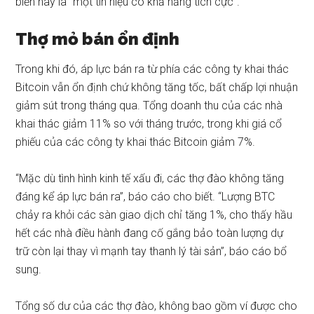
biến này là “một tín hiệu có khả năng tích cực”.
Thợ mỏ bán ổn định
Trong khi đó, áp lực bán ra từ phía
các công ty khai thác
Bitcoin
vẫn ổn định chứ không tăng tốc, bất chấp lợi nhuận
giảm sút trong tháng qua. Tổng doanh thu của các nhà
khai thác giảm 11% so với tháng trước, trong khi giá cổ
phiếu của các công ty khai thác Bitcoin giảm 7%.
“Mặc dù tình hình kinh tế xấu đi, các thợ đào không tăng
đáng kể áp lực bán ra”, báo cáo cho biết. “Lượng BTC
chảy ra khỏi các sàn giao dịch chỉ tăng 1%, cho thấy hầu
hết các nhà điều hành đang cố gắng bảo toàn lượng dự
trữ còn lại thay vì mạnh tay thanh lý tài sản”, báo cáo bổ
sung.
Tổng số dư của các thợ đào, không bao gồm ví được cho