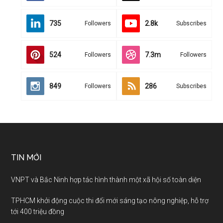
735
2.8k
Followers
Subscribes
524
7.3m
Followers
Followers
849
286
Followers
Subscribes
TIN MỚI
VNPT và Bắc Ninh hợp tác hình thành một xã hội số toàn diện
TPHCM khởi động cuộc thi đổi mới sáng tạo nông nghiệp, hỗ trợ
tới 400 triệu đồng