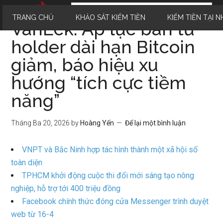
TRANG CHỦ
KHẢO SÁT KIẾM TIỀN
KIẾM TIỀN TẠI N
VanEck: Áp lực bán từ
holder dài hạn Bitcoin
giảm, báo hiệu xu
hướng “tích cực tiềm
năng”
Tháng Ba 20, 2026
by
Hoàng Yến
Để lại một bình luận
VNPT và Bắc Ninh hợp tác hình thành một xã hội số
toàn diện
TPHCM khởi động cuộc thi đổi mới sáng tạo nông
nghiệp, hỗ trợ tới 400 triệu đồng
Facebook chính thức đóng cửa Messenger trình duyệt
web từ 16-4