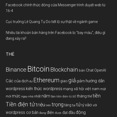
Facebook chính thức đóng cửa Messenger trình duyệt web từ
16-4
Cục trưởng Lê Quang Tự Do tiết lộ sự thật về ngành game
Nhiều tài khoản bán hàng trên Facebook bị “bay màu”, điều gì
đang xảy ra?
THẺ
Bitcoin
Binance
Blockchain
Chat OpenAI
bàn
Ethereum
giả
Các
hướng dẫn
của
giảm
dịch
giao
dự
wordpress
kiến thức wordpress
mạng xã hội việt nam
mật
tiền
năm
mức
tháng
mới
nhất
thế
số
ngay
nhà
Sàn tiền điện tử
Tiền điện tử
trọng
triệu
tử
vào
tăng
tỷ
với
tại
trên
động
wordpress cơ bản
điện
đầu
đạt
đang
được