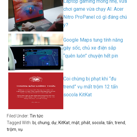
Laptop gaming mỏng nhẹ, vừa
chơi game vừa chạy AI: Acer
Nitro ProPanel có gì đáng chú
ý?
Google Maps tung tính năng
gây sốc, chủ xe điện sắp
“quên luôn” chuyện hết pin
Coi chừng bị phạt khi “đu
trend” vụ mất trộm 12 tấn
socola KitKat
Filed Under:
Tin tức
Tagged With:
bị
,
chung
,
dự
,
KitKat
,
mật
,
phát
,
socola
,
tấn
,
trend
,
trộm
,
vụ