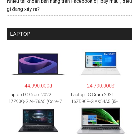
Nhiều tài khoản bán hàng trên Facebook bị “bay màu”, điều
gì đang xảy ra?
LAPTOP
44.990.000đ
24.790.000đ
Laptop LG Gram 2022
Laptop LG Gram 2021
17Z90Q-G.AH76A5 (Core-i7
16ZD90P-G.AX54A5 (i5-
1260P/16GB/512GB/17″
1135G7/8GB RAM/512GB
WQXGA/Win 11/Xám)
SSD/16″WQXGA/Dos/Trắng)